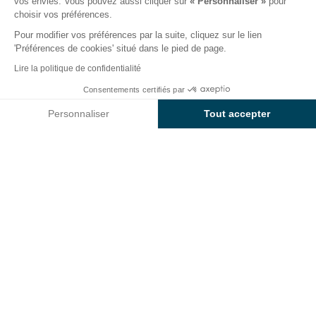
vos envies. Vous pouvez aussi cliquer sur
« Personnaliser »
pour
choisir vos préférences.
Pour modifier vos préférences par la suite, cliquez sur le lien
'Préférences de cookies' situé dans le pied de page.
Retour
Lire la politique de confidentialité
L'hébergement Prestige
Dès
Consentements certifiés par
Réserver
585€
du Camping Sunêlia Étang de
Personnaliser
Tout accepter
Sologne
Axeptio consent
Plateforme de Gestion du Consentement : Personnalisez vos O
Notre plateforme vous permet d'adapter et de gérer vos paramètr
LOCATION
1 / 7