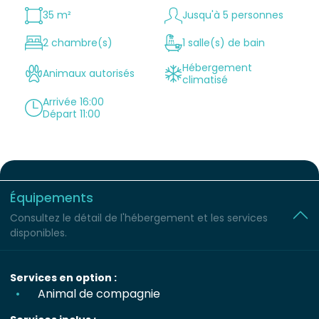
35 m²
Jusqu'à 5 personnes
2 chambre(s)
1 salle(s) de bain
Hébergement
Animaux autorisés
climatisé
Arrivée 16:00
Départ 11:00
Équipements
Consultez le détail de l'hébergement et les services
disponibles.
Services en option :
Animal de compagnie