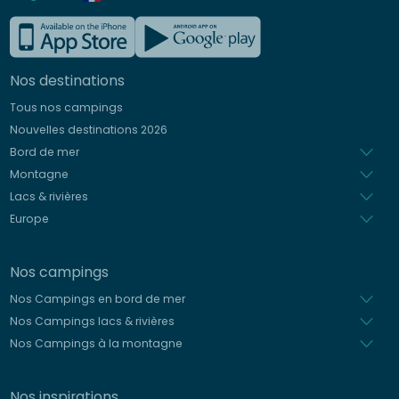
Anglais
Allemand
Nos destinations
Italien
Tous nos campings
Espagnol
Nouvelles destinations 2026
Néerlandais
Bord de mer
Montagne
Lacs & rivières
Europe
Nos campings
Nos Campings en bord de mer
Nos Campings lacs & rivières
Nos Campings à la montagne
Nos inspirations