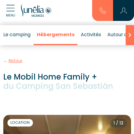
MENU
Le camping
Hébergements
Activités
Autour de l
Retour
Le Mobil Home Family +
du Camping San Sebastián
LOCATION
1 / 12