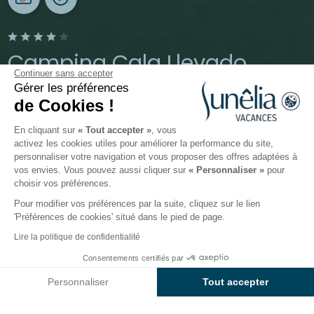
Camping Cala Llevado
Continuer sans accepter
Gérer les préférences
Tossa de Mar, Costa Brava, Espagne
de Cookies !
Ouvert du
28 mars 2026
au
1 novembre 2026
En cliquant sur
« Tout accepter »
, vous
activez les cookies utiles pour améliorer la performance du site,
personnaliser votre navigation et vous proposer des offres adaptées à
Le camping
Hébergements
Activités
Autour de l
vos envies. Vous pouvez aussi cliquer sur
« Personnaliser »
pour
choisir vos préférences.
Pour modifier vos préférences par la suite, cliquez sur le lien
'Préférences de cookies' situé dans le pied de page.
Retour
Lire la politique de confidentialité
La Casita 3 chambres
Consentements certifiés par
Réserver
Indisponible sur ces dates
du Camping Sunêlia Cala
Personnaliser
Tout accepter
Llevado
Axeptio consent
Plateforme de Gestion du Consentement : Personnalisez vos O