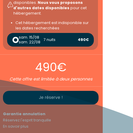
disponibles.
Nous vous proposons
d'autres dates disponibles
pour cet
hébergement.
Cet hébergement est indisponible sur
les dates recherchées
sam. 15/08
7 nuits
490€
sam. 22/08
490€
Cette offre est limitée à deux personnes
Je réserve !
Garantie annulation
Réservez l'esprit tranquille
En savoir plus