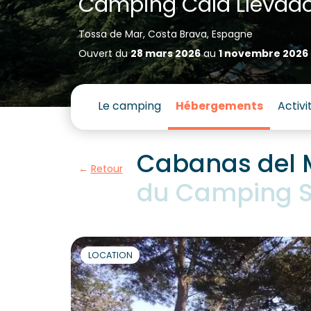
Camping Cala Llevad
Tossa de Mar, Costa Brava, Espagne
Ouvert du
28 mars 2026
au
1 novembre 2026
Le camping
Hébergements
Activi
Cabanas del 
Retour
du Camping S
LOCATION