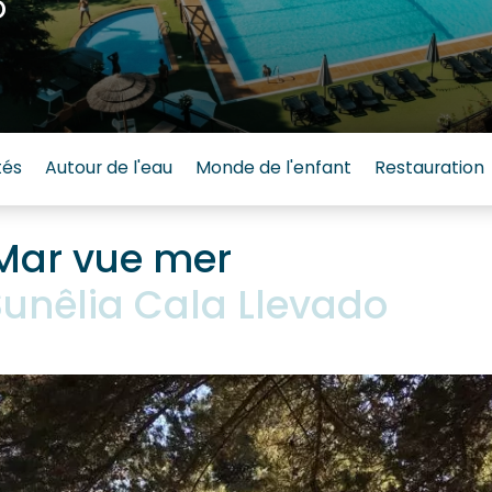
o
tés
Autour de l'eau
Monde de l'enfant
Restauration
Mar vue mer
unêlia Cala Llevado