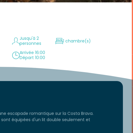
Jusqu'à 2
1 chambre(s)
personnes
Arrivée 16:00
Départ 10:00
 une escapade romantique sur la Costa Brava.
sont équipées d'un lit double seulement et