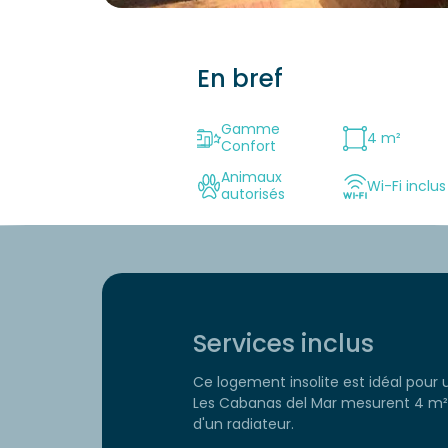
En bref
Gamme
4 m²
Confort
Animaux
Wi-Fi inclus
autorisés
Services inclus
Ce logement insolite est idéal pour
Les Cabanas del Mar mesurent 4 m² 
d'un radiateur.