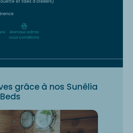
ouette et taies d'oreillers)
érence
ure
Animaux admis
sous conditions
ves grâce à nos Sunêlia
Beds