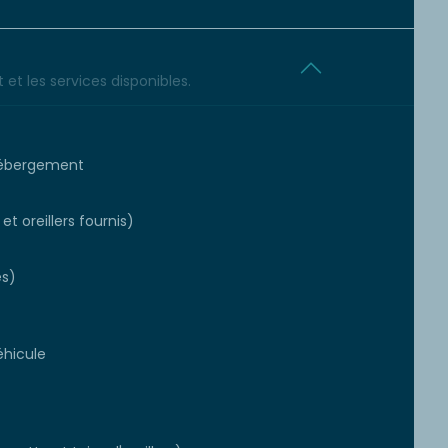
et les services disponibles.
'hébergement
et oreillers fournis)
es)
éhicule