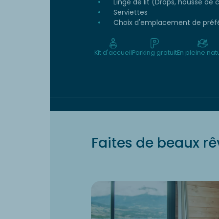
Linge de lit (Draps, housse de c
Serviettes
Choix d'emplacement de préf
Kit d'accueil
Parking gratuit
En pleine nat
Faites de beaux rê