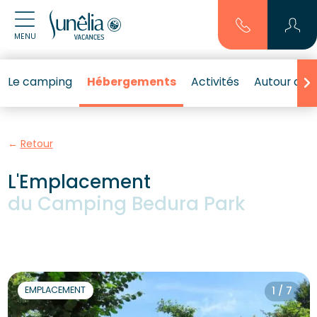
MENU
Le camping
Hébergements
Activités
Autour de l
Retour
L'Emplacement
du Camping Bedura Park
EMPLACEMENT
1 / 7