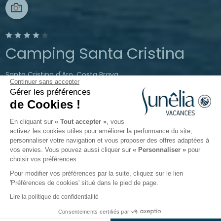
Camping Santa Cristina
Santa Cristina d'Aro, Costa Brava,
Continuer sans accepter
Espagne
Gérer les préférences
Ouvert du
26 mars 2026
au
13 octobre
de Cookies !
2026
En cliquant sur
« Tout accepter »
, vous
activez les cookies utiles pour améliorer la performance du site,
personnaliser votre navigation et vous proposer des offres adaptées à
Le camping
Hébergements
Activités
Autour de l
vos envies. Vous pouvez aussi cliquer sur
« Personnaliser »
pour
choisir vos préférences.
Pour modifier vos préférences par la suite, cliquez sur le lien
'Préférences de cookies' situé dans le pied de page.
Retour
Lire la politique de confidentialité
Hébergement Glamping couple
Dès
Consentements certifiés par
Réserver