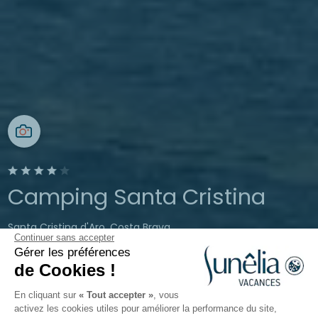
Camping Santa Cristina
Santa Cristina d'Aro, Costa Brava,
Continuer sans accepter
Espagne
Gérer les préférences
Ouvert du
26 mars 2026
au
13 octobre
de Cookies !
2026
En cliquant sur
« Tout accepter »
, vous
activez les cookies utiles pour améliorer la performance du site,