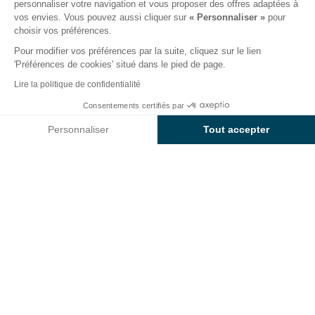
personnaliser votre navigation et vous proposer des offres adaptées à
Le camping
Hébergements
Activités
Autour de l
vos envies. Vous pouvez aussi cliquer sur
« Personnaliser »
pour
choisir vos préférences.
Pour modifier vos préférences par la suite, cliquez sur le lien
'Préférences de cookies' situé dans le pied de page.
Retour
Lire la politique de confidentialité
L'Emplacement Plus
Dès
Consentements certifiés par
Réserver
278€
du Camping wecamp Santa
Personnaliser
Tout accepter
Cristina
Axeptio consent
Plateforme de Gestion du Consentement : Personnalisez vos O
Notre plateforme vous permet d'adapter et de gérer vos paramètr
EMPLACEMENT
1 / 13