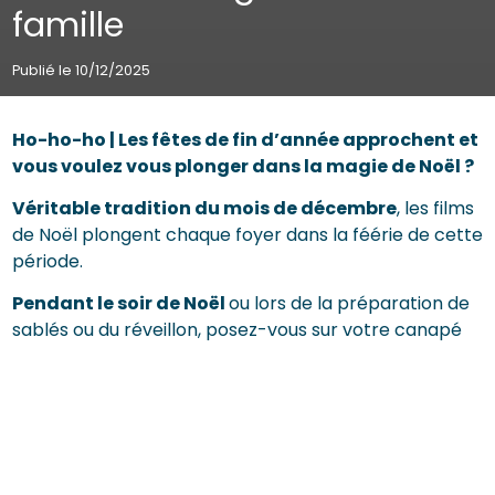
famille
Publié le 10/12/2025
Ho-ho-ho | Les fêtes de fin d’année approchent et
vous voulez vous plonger dans la magie de Noël ?
Véritable tradition du mois de décembre
, les films
de Noël plongent chaque foyer dans la féérie de cette
période.
Pendant le soir de Noël
ou lors de la préparation de
sablés ou du réveillon, posez-vous sur votre canapé
avec votre famille autour d’un bon chocolat chaud.
Parmi notre
sélection de films d’animations,
courts métrages, dessins animés ou contes de
Noël
; choisissez celui qui vous plaît le plus et profitez
de cet instant de complicité.