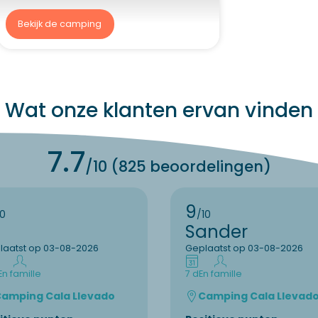
Bekijk de camping
Wat onze klanten ervan vinden
7.7
/10 (825 beoordelingen)
9
10
/10
Sander
laatst op 03-08-2026
Geplaatst op 03-08-2026
En famille
7 d
En famille
amping Cala Llevado
Camping Cala Llevad