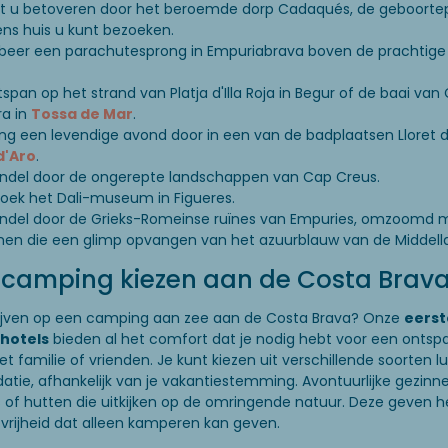
t u betoveren door het beroemde dorp Cadaqués, de geboorte
iens huis u kunt bezoeken.
beer een parachutesprong in Empuriabrava boven de prachtige
span op het strand van Platja d'Illa Roja in Begur of de baai van
ra in
Tossa de Mar
.
ng een levendige avond door in een van de badplaatsen Lloret d
d'Aro
.
del door de ongerepte landschappen van Cap Creus.
oek het Dali-museum in Figueres.
del door de Grieks-Romeinse ruïnes van Empuries, omzoomd 
men die een glimp opvangen van het azuurblauw van de Middell
 camping kiezen aan de Costa Brav
blijven op een camping aan zee aan de Costa Brava? Onze
eerst
hotels
bieden al het comfort dat je nodig hebt voor een onts
t familie of vrienden. Je kunt kiezen uit verschillende soorten l
ie, afhankelijk van je vakantiestemming. Avontuurlijke gezinn
 of hutten die uitkijken op de omringende natuur. Deze geven 
vrijheid dat alleen kamperen kan geven.