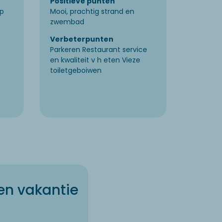
Positieve punten
Positie
ep
Mooi, prachtig strand en
Schoon.
zwembad
avond e
Verbeterpunten
Verbet
Parkeren Restaurant service
Goed op
en kwaliteit v h eten Vieze
drugsgeb
toiletgeboiwen
22:00. G
en duid
en vakantie