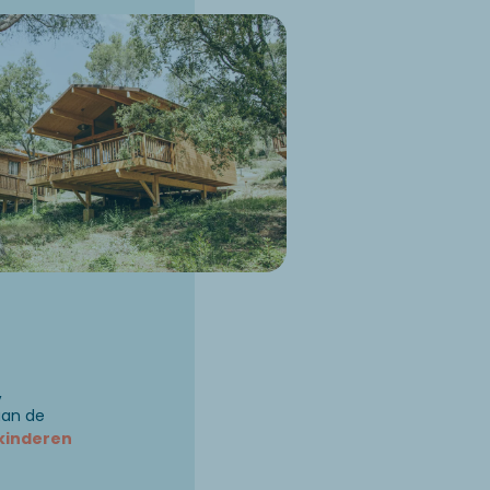
a
,
aan de
kinderen