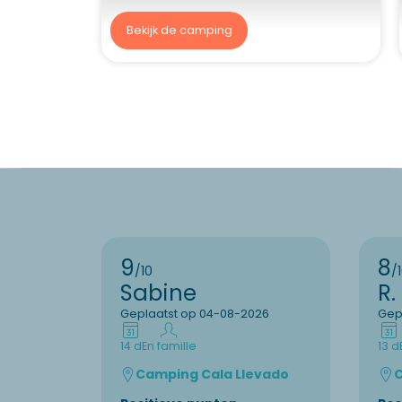
Bekijk de camping
9
8
/10
/
Sabine
R.
Geplaatst op 04-08-2026
Gep
14 d
En famille
13 d
Camping Cala Llevado
C