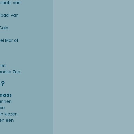
plaats van
 baai van
 Cala
el Mar of
met
andse Zee.
a?
eklas
pannen
uxe
en kiezen
hen een