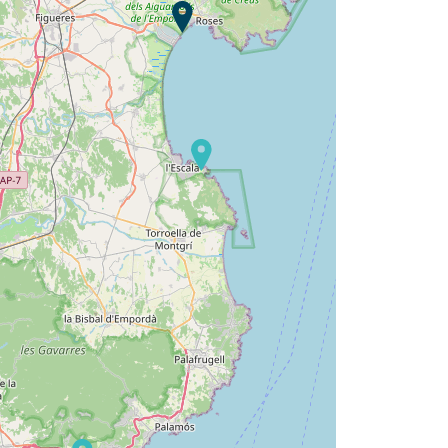
Wil je ontdekken :
Camping Cala Montgó ?
Ontdek