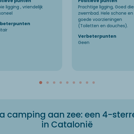
itieve punten
Positieve punten
e ligging , vriendelijk
Prachtige ligging, Goed di
soneel
zwembad. Hele schone en
goede voorzieningen
rbeterpunten
(Toiletten en douches).
tair
Verbeterpunten
Geen
a camping aan zee: een 4-sterr
in Catalonië