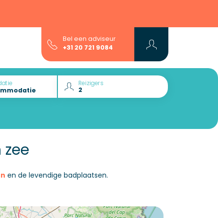
Bel een adviseur
+31 20 721 9084
atie
Reizigers
 zee
en
en de levendige badplaatsen.