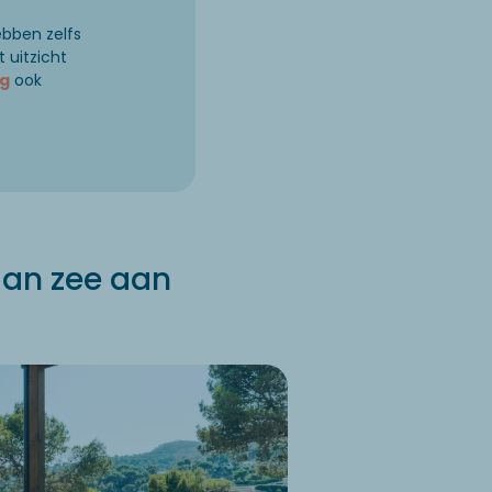
bben zelfs
 uitzicht
g
ook
aan zee aan