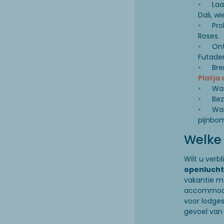
Laa
Dali, w
Pro
Roses.
Ont
Futade
Bre
Platja 
Wan
Bez
Wan
pijnbo
Welke
Wilt u ver
openlucht
vakantie me
accommodat
voor lodges
gevoel van 