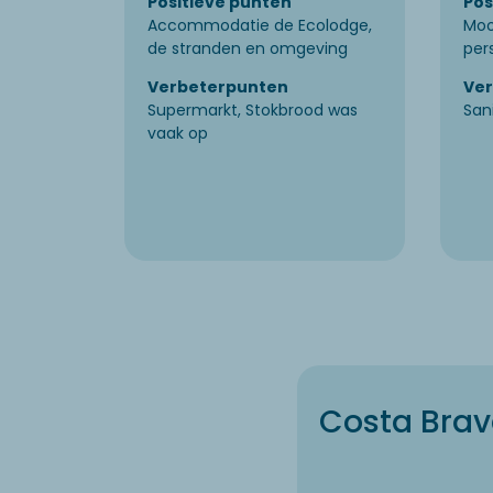
Positieve punten
Pos
Accommodatie de Ecolodge,
Mooi
de stranden en omgeving
per
Verbeterpunten
Ve
Supermarkt, Stokbrood was
Sani
vaak op
Costa Brav