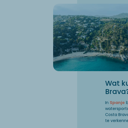
Wat ku
Brava
In
Spanje
b
watersport
Costa Brav
te verkenn