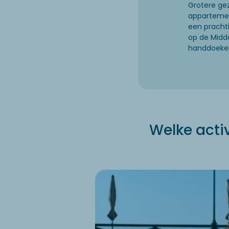
Grotere ge
appartemen
een prachti
op de Midde
handdoeken
Welke acti