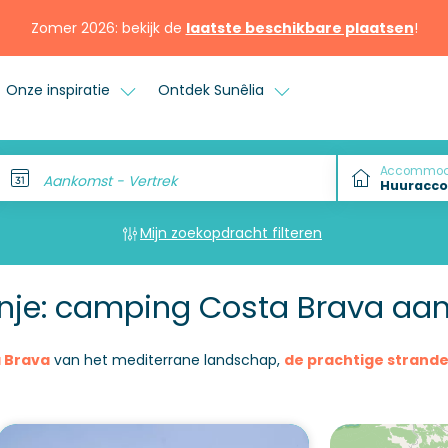
Zomer 2026: bekijk de
laatste beschikbare plaatsen
!
Onze inspiratie
Ontdek Sunêlia
Accommod
Aankomst - Vertrek
Mijn zoekopdracht filteren
nje: camping Costa Brava aan
 Brava
van het mediterrane landschap,
de prachtige strand