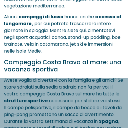
vegetazione mediterranea.
Alcuni
campeggi di lusso
hanno anche
accesso al
lungomare
, per cui potrete trascorrere intere
giornate in spiaggia. Mentre siete qui, cimentatevi
negli sport acquatici: canoa, stand-up paddling, boe
trainate, vela in catamarano, jet ski e immersioni
nelle Isole Medie.
Campeggio Costa Brava al mare: una
vacanza sportiva
Avete voglia di divertirvi con la famiglia e gli amici? Se
stare sdraiati sulla sedia a sdraio non fa per voi, il
vostro campeggio Costa Brava sul mare ha tutte le
strutture sportive
necessarie per sfidare voi stessi.
Il campo polisportivo, il campo da bocce e i tavoli da
ping-pong promettono un sacco di divertimento.
Durante la vostra settimana di vacanza in
Spagna
,