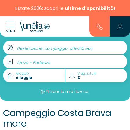
Estate 2026: scopri le
ultime disponibilità
!
MENU
Destinazione, campeggio, attività, ecc.
Arrivo - Partenza
Alloggio
Viaggiatori
Filtrare la mia ricerca
Campeggio Costa Brava
mare