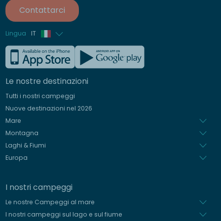
Contattarci
Lingua
IT
Francese
Inglese
Le nostre destinazioni
Tedesco
Tutti i nostri campeggi
Spagnolo
Nuove destinazioni nel 2026
Olandese
Mare
Montagna
Laghi & Fiumi
Europa
I nostri campeggi
Le nostre Campeggi al mare
I nostri campeggi sul lago e sul fiume