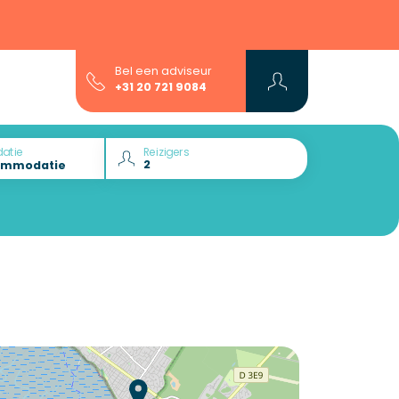
Bel een adviseur
+31 20 721 9084
atie
Reizigers
Wil je ontdekken :