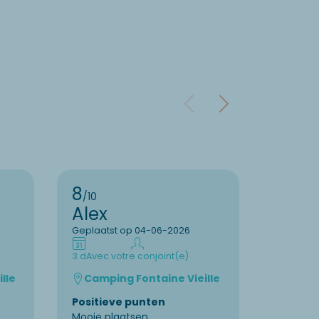
8
9
/10
/10
Alex
Bare
Geplaatst op 04-06-2026
Geplaats
3 d
Avec votre conjoint(e)
7 d
Avec v
lle
Camping Fontaine Vieille
Campi
Positieve punten
Positie
Mooie plaatsen
In deze 