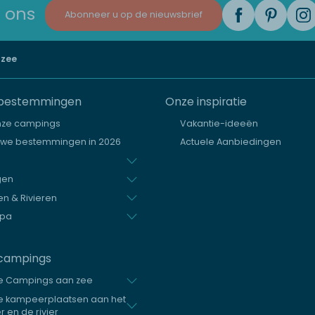
 ons
Abonneer u op de nieuwsbrief
zee
bestemmingen
Onze inspiratie
nze campings
Vakantie-ideeën
uwe bestemmingen in 2026
Actuele Aanbiedingen
gen
n & Rivieren
opa
campings
e Campings aan zee
e kampeerplaatsen aan het
 en de rivier