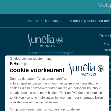
Volg
Home
Thematisch
Camping Arcachon aan 
Onze 
Al o
Nie
Informatie en reserveringen
Kust
Ga door zonder toestemming
+31 20 721 9084
Ber
Beheer je
cookie voorkeuren!
Mere
We zijn er om te helpen
Eur
Maandag tot vrijdag van 8.30 tot 18.30
Door op de button "Alles accepteren" te
uur.
klikken geef je toestemming voor het gebruik van analytische
Zaterdag van 10.00 tot 13.00 uur en van
cookies die het bezoekersgedrag meten om persoonlijke inhoud
Onze 
14.00 tot 17.00 uur
en advertenties te kunnen bieden. Door op "Voorkeuren instellen"
te klikken kun je je instellingen beheren en meer informatie lezen
Onz
Neem contact op
over de cookies die we gebruiken.
Onz
Om je voorkeuren later te wijzigen, klik op de link
meer