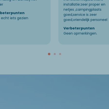
er
installatie:zeer proper en
netjes ,campingplaats
rbeterpunten
goed,service is zeer
t echt iets gezien
goed,vriendelijk personeel
Verbeterpunten
Geen opmerkingen.