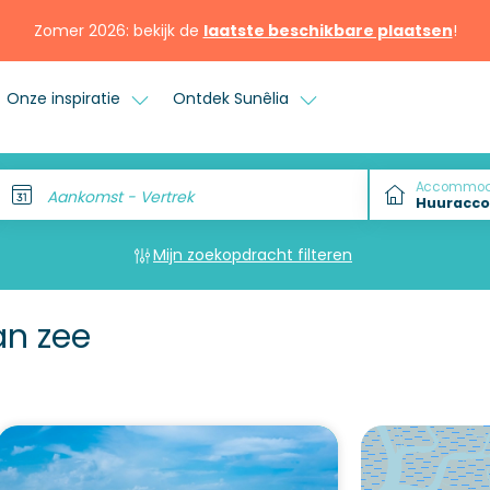
Zomer 2026: bekijk de
laatste beschikbare plaatsen
!
Onze inspiratie
Ontdek Sunêlia
Accommod
Aankomst - Vertrek
Mijn zoekopdracht filteren
n zee