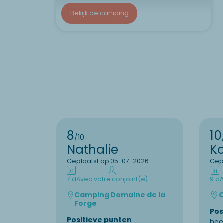
Bekijk de camping
8
10
/10
Nathalie
K
Geplaatst op 05-07-2026
Gep
7 d
Avec votre conjoint(e)
9 d
A
Camping Domaine de la
C
Forge
Pos
Positieve punten
heel