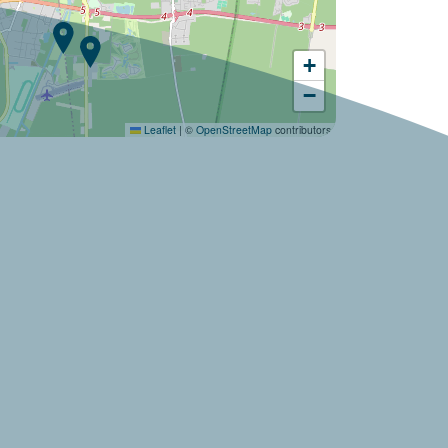
+
Wil je ontdekken :
−
Camping Green Village ?
Leaflet
|
©
OpenStreetMap
contributors
Ontdek