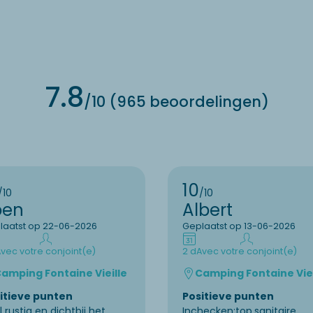
7.8
/10 (965 beoordelingen)
10
/10
/10
oen
Albert
laatst op 22-06-2026
Geplaatst op 13-06-2026
vec votre conjoint(e)
2 d
Avec votre conjoint(e)
amping Fontaine Vieille
Camping Fontaine Viei
itieve punten
Positieve punten
 rustig en dichtbij het
Inchecken:top,sanitaire