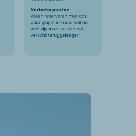
lekker ru
Verbeterpunten
Alleen reserveren met acsi
Verbet
card ging niet maar wel na
Meer aa
vele vijven en zessen het
kapot zi
verschil teruggekregen
boel moo