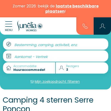
Zomer 2026: bekijk de
laatste beschikbare
plaatsen
!
MENU
Bestemming, camping, activiteit, enz.
Aankomst - Vertrek
Accommodatie
Reizigers
Mijn zoekopdracht filteren
Camping 4 sterren Serre
Ponçon