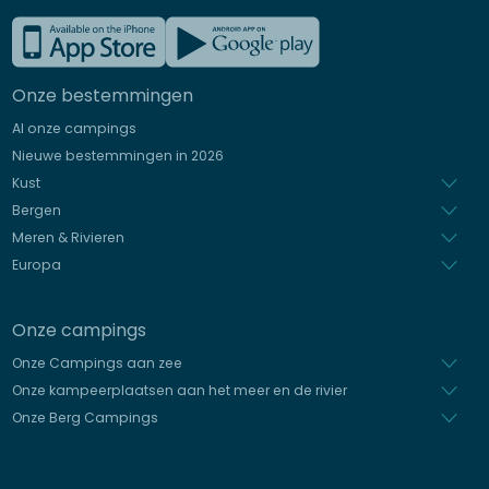
Frans
Engels
Onze bestemmingen
Duits
Al onze campings
Italiaans
Nieuwe bestemmingen in 2026
Spaans
Kust
Bergen
Meren & Rivieren
Europa
Onze campings
Onze Campings aan zee
Onze kampeerplaatsen aan het meer en de rivier
Onze Berg Campings