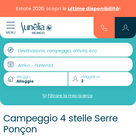
Estate 2026: scopri le
ultime disponibilità
!
MENU
Destinazione, campeggio, attività, ecc.
Arrivo - Partenza
Alloggio
Viaggiatori
Filtrare la mia ricerca
Campeggio 4 stelle Serre
Ponçon