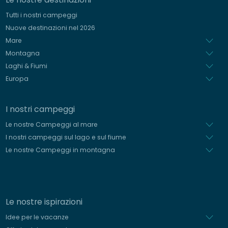
Tedesco
Tutti i nostri campeggi
Spagnolo
Nuove destinazioni nel 2026
Olandese
Mare
Montagna
Laghi & Fiumi
Europa
I nostri campeggi
Le nostre Campeggi al mare
I nostri campeggi sul lago e sul fiume
Le nostre Campeggi in montagna
Le nostre ispirazioni
Idee per le vacanze