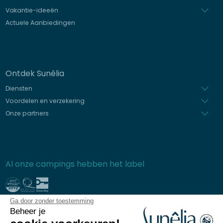
Vakantie-ideeën
Actuele Aanbiedingen
Ontdek Sunêlia
Diensten
Voordelen en verzekering
Onze partners
Al onze campings hebben het label
Ga door zonder toestemming
Beveiligde betaling
Beheer je