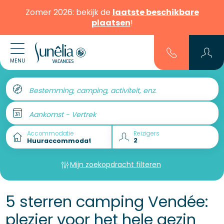
Zomer 2026: bekijk de
laatste beschikbare
plaatsen
!
MENU
Bestemming, camping, activiteit, enz.
Aankomst - Vertrek
Accommodatie
Reizigers
Mijn zoekopdracht filteren
5 sterren camping Vendée:
plezier voor het hele gezin