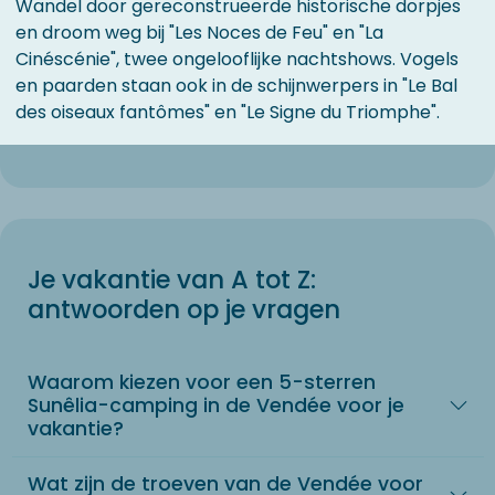
Wandel door gereconstrueerde historische dorpjes
en droom weg bij "Les Noces de Feu" en "La
Cinéscénie", twee ongelooflijke nachtshows. Vogels
en paarden staan ook in de schijnwerpers in "Le Bal
des oiseaux fantômes" en "Le Signe du Triomphe".
Je vakantie van A tot Z:
antwoorden op je vragen
Waarom kiezen voor een 5-sterren
Sunêlia-camping in de Vendée voor je
vakantie?
Wat zijn de troeven van de Vendée voor