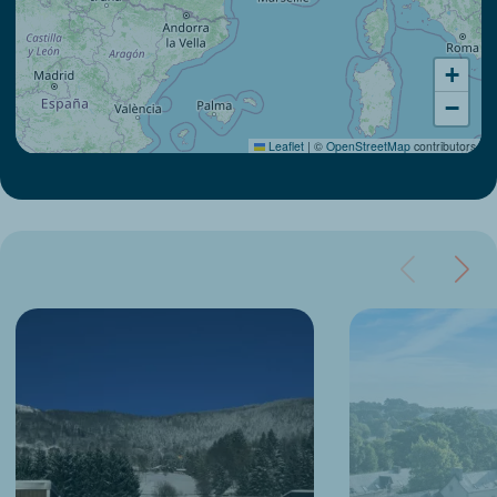
+
−
Leaflet
|
©
OpenStreetMap
contributors