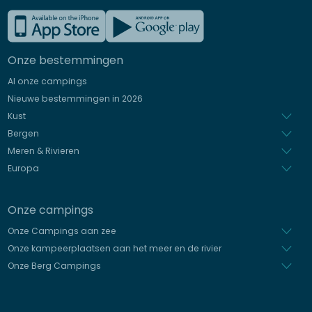
Frans
Engels
Onze bestemmingen
Duits
Al onze campings
Italiaans
Nieuwe bestemmingen in 2026
Spaans
Kust
Bergen
Meren & Rivieren
Europa
Onze campings
Onze Campings aan zee
Onze kampeerplaatsen aan het meer en de rivier
Onze Berg Campings