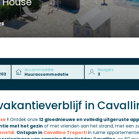
 House
26
Accommodatie
Reizigers
akantieverblijf in Cavalli
use
!
Ontdek onze
12 gloednieuwe en volledig uitgeruste a
tie met het gezin
of met vrienden aan het strand, met een z
enetië
.
Ontspan in
Cavallino Treporti
in ruime appartement