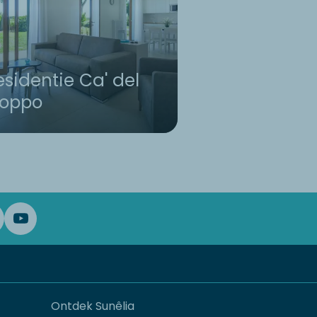
esidentie Ca' del
ioppo
Ontdek Sunêlia