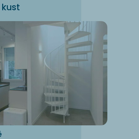
 kust
ë