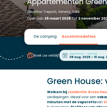
Appartementen Green
Cavallino Treporti, Veneto, Italië
Open van
26 maart 2026
Tot
2 november 20
De camping
Accommodaties
Aankomst - Vertrek
Boek uw verblijf
Green House: v
Welkom bij
residentie Green Ho
verdiepingen. Ideaal voor een
vakan
minuten met de vaporetto
van
V