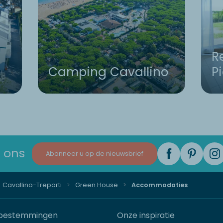
R
Camping Cavallino
P
 ons
Abonneer u op de nieuwsbrief
Cavallino-Treporti
Green House
Accommodaties
bestemmingen
Onze inspiratie