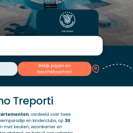
Bekijk prijzen en
beschikbaarheid
no Treporti
ppartementen
, verdeeld over twee
wemparadijs en kinderclubs, op
30
en met keuken, woonkamer en