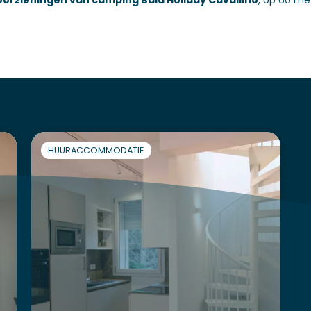
voorzieningen van camping Baia Holiday Cavallino
, op 60 me
HUURACCOMMODATIE