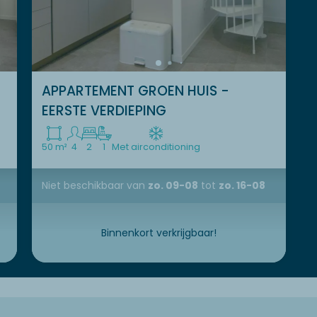
APPARTEMENT GROEN HUIS -
EERSTE VERDIEPING
50 m²
4
2
1
Met airconditioning
Niet beschikbaar
van
zo. 09-08
tot
zo. 16-08
Binnenkort verkrijgbaar!