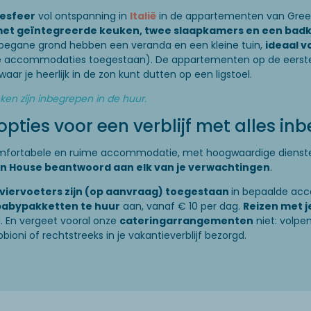
iesfeer
vol ontspanning in
Italië
in de appartementen van Gree
met geïntegreerde keuken, twee slaapkamers en een ba
egane grond hebben een veranda en een kleine tuin,
ideaal v
e accommodaties toegestaan). De appartementen op de eerste
waar je heerlijk in de zon kunt dutten op een ligstoel.
en zijn inbegrepen in de huur.
pties voor een verblijf met alles in
omfortabele en ruime accommodatie, met hoogwaardige dienst
n House beantwoord aan elk van je verwachtingen
.
viervoeters zijn (op aanvraag) toegestaan
​​in bepaalde a
babypakketten te huur
aan, vanaf € 10 per dag.
Reizen met j
. En vergeet vooral onze
cateringarrangementen
niet: volpen
bbioni of rechtstreeks in je vakantieverblijf bezorgd.