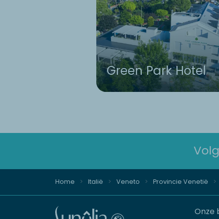
Green Park Hotel
Volg
Home
Italië
Veneto
Provincie Venetië
Onze 