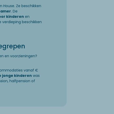
n House. Ze beschikken
dkamer
. De
oor kinderen
en
 verdieping beschikken
begrepen
en en voorzieningen?
ccommodaties vanaf €
e jonge kinderen
was
sion, halfpension of