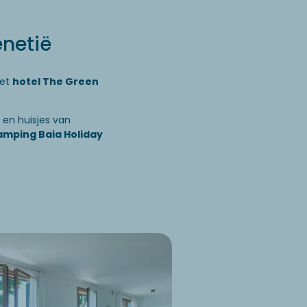
netië
het
hotel The Green
en huisjes van
amping Baia Holiday