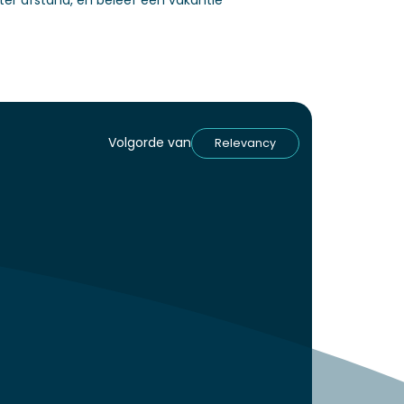
ter afstand, en beleef een vakantie
Volgorde van
Relevancy