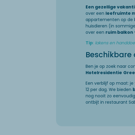
Een gezellige vakant
over een
leefruimte 
appartementen op de b
huisdieren (in sommig
over een
ruim balkon
Tip
:
lakens en handdoek
Beschikbare o
Ben je op zoek naar c
Hotelresidentie
Gree
Een verblijf op maat: je
12 per dag. We bieden
nog nooit zo eenvoudig
ontbijt in restaurant Sa