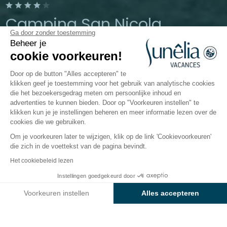
Camping San Nicola
Ga door zonder toestemming
Beheer je
Peschici, Apulië, Italië
cookie voorkeuren!
Open van
1 april 2026
Tot
19 oktober
2026
Door op de button "Alles accepteren" te
klikken geef je toestemming voor het gebruik van analytische cookies
die het bezoekersgedrag meten om persoonlijke inhoud en
advertenties te kunnen bieden. Door op "Voorkeuren instellen" te
ping
Accommodaties
Activiteiten
Waterpret
Ki
klikken kun je je instellingen beheren en meer informatie lezen over de
cookies die we gebruiken.
Om je voorkeuren later te wijzigen, klik op de link 'Cookievoorkeuren'
Waterpret op camping
die zich in de voettekst van de pagina bevindt.
Baia Holiday San Nicola
Het cookiebeleid lezen
Instellingen goedgekeurd door
Sluit je ogen ... Beeld je in hoe je met je voeten in het
Bekijk prijzen en beschikbaarheid
warme zand zit, een licht zeebriesje je huid streelt en
Voorkeuren instellen
Alles accepteren
de golven van de Adriatische Zee zachtjes hun ritme
Axeptio consent
Toestemmingsbeheerplatform: Personaliseer uw opties
delen. Goed zo, je bent er al helemaal.