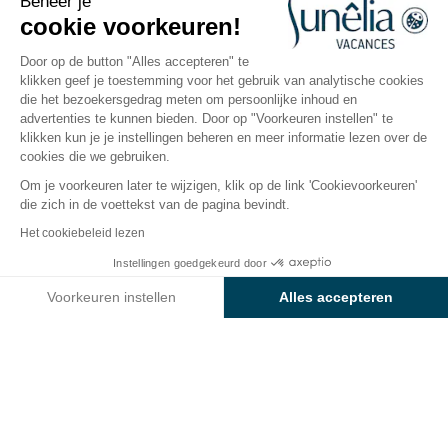
Beheer je
cookie voorkeuren!
Cogolin, Golf van Saint-Tropez
Open van
1 april 2026
Tot
27 september 2026
Door op de button "Alles accepteren" te
klikken geef je toestemming voor het gebruik van analytische cookies
die het bezoekersgedrag meten om persoonlijke inhoud en
advertenties te kunnen bieden. Door op "Voorkeuren instellen" te
De camping
Accommodaties
Activiteiten
Rondo
klikken kun je je instellingen beheren en meer informatie lezen over de
cookies die we gebruiken.
Om je voorkeuren later te wijzigen, klik op de link 'Cookievoorkeuren'
die zich in de voettekst van de pagina bevindt.
Terug
Het cookiebeleid lezen
Accommodatie Sunêlia Confort
Instellingen goedgekeurd door
Boek
Niet beschikbaar op deze data
van Camping L'Argentière
Voorkeuren instellen
Alles accepteren
Axeptio consent
Toestemmingsbeheerplatform: Personaliseer uw opties
Ons platform stelt u in staat om uw privacy-instellingen naar 
HUURACCOMMODATIE
1 / 10