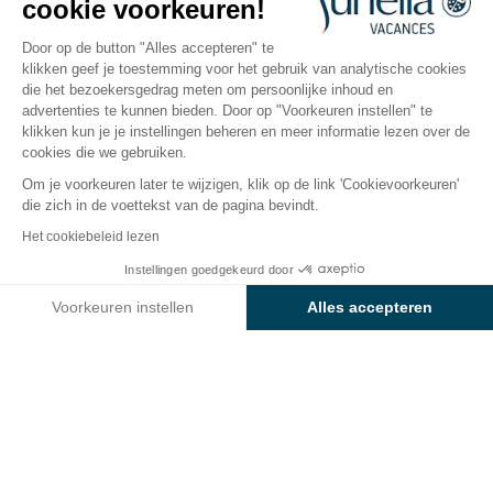
cookie voorkeuren!
Cogolin, Golf van Saint-Tropez
Open van
1 april 2026
Tot
27 september 2026
Door op de button "Alles accepteren" te
klikken geef je toestemming voor het gebruik van analytische cookies
die het bezoekersgedrag meten om persoonlijke inhoud en
advertenties te kunnen bieden. Door op "Voorkeuren instellen" te
De camping
Accommodaties
Activiteiten
Rondo
klikken kun je je instellingen beheren en meer informatie lezen over de
cookies die we gebruiken.
Om je voorkeuren later te wijzigen, klik op de link 'Cookievoorkeuren'
die zich in de voettekst van de pagina bevindt.
Terug
Het cookiebeleid lezen
De Sunêlia Luxe standplaats
Van
Instellingen goedgekeurd door
Boek
€619
van Camping L'Argentière
Voorkeuren instellen
Alles accepteren
Axeptio consent
Toestemmingsbeheerplatform: Personaliseer uw opties
Ons platform stelt u in staat om uw privacy-instellingen naar 
KAMPEERPLAATS
1 / 5