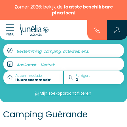
Zomer 2026: bekijk de
laatste beschikbare
plaatsen
!
MENU
Bestemming, camping, activiteit, enz.
Aankomst - Vertrek
Accommodatie
Reizigers
Mijn zoekopdracht filteren
Camping Guérande