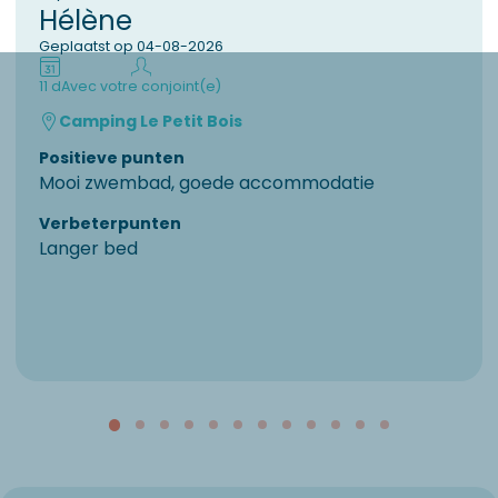
Hélène
Geplaatst op 04-08-2026
11 d
Avec votre conjoint(e)
Camping Le Petit Bois
Positieve punten
Mooi zwembad, goede accommodatie
Verbeterpunten
Langer bed