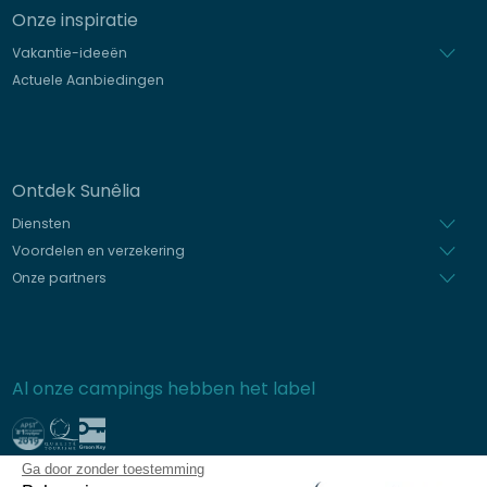
Onze inspiratie
Vakantie-ideeën
Actuele Aanbiedingen
Ontdek Sunêlia
Diensten
Voordelen en verzekering
Onze partners
Al onze campings hebben het label
Ga door zonder toestemming
Beveiligde betaling