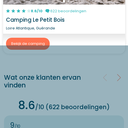
8.6/10
622 beoordelingen
Camping Le Petit Bois
Loire Atlantique, Guérande
Bekijk de camping
Wat onze klanten ervan
vinden
8.6
/10 (622 beoordelingen)
9
/10