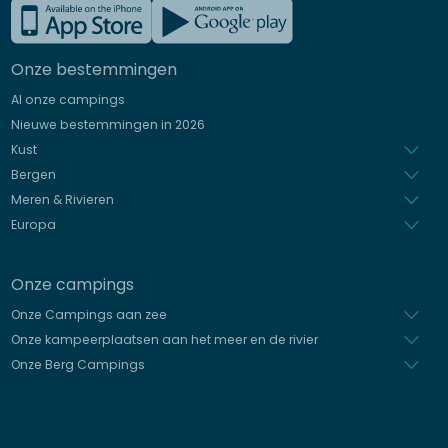
Frans
Engels
Onze bestemmingen
Duits
Al onze campings
Italiaans
Nieuwe bestemmingen in 2026
Spaans
Kust
Bergen
Meren & Rivieren
Europa
Onze campings
Onze Campings aan zee
Onze kampeerplaatsen aan het meer en de rivier
Onze Berg Campings