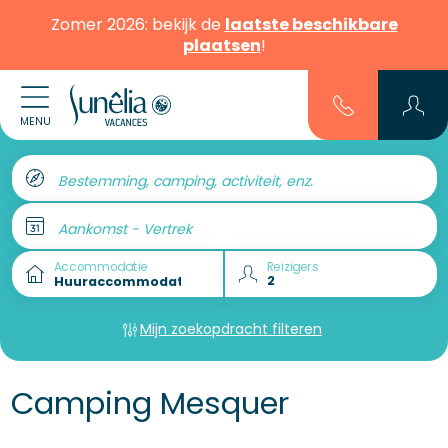
Zomer 2026: bekijk de
laatste beschikbare
plaatsen
!
MENU
Bestemming, camping, activiteit, enz.
Aankomst - Vertrek
Accommodatie
Reizigers
Mijn zoekopdracht filteren
Camping Mesquer