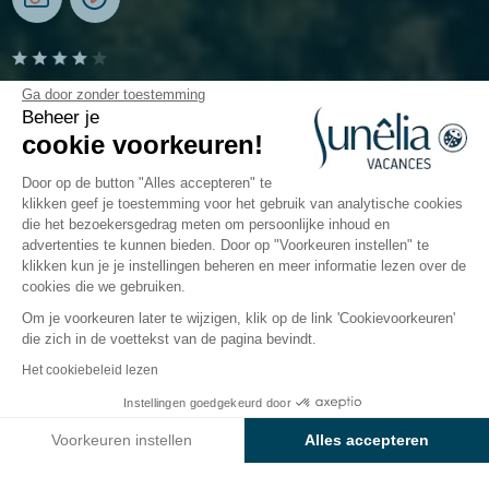
Camping Erreka
Ga door zonder toestemming
Beheer je
cookie voorkeuren!
Bidart, Baskenland
Open van
4 april 2026
Tot
1 november 2026
Door op de button "Alles accepteren" te
klikken geef je toestemming voor het gebruik van analytische cookies
die het bezoekersgedrag meten om persoonlijke inhoud en
advertenties te kunnen bieden. Door op "Voorkeuren instellen" te
De camping
Accommodaties
Activiteiten
Water
klikken kun je je instellingen beheren en meer informatie lezen over de
cookies die we gebruiken.
Om je voorkeuren later te wijzigen, klik op de link 'Cookievoorkeuren'
die zich in de voettekst van de pagina bevindt.
Terug
Het cookiebeleid lezen
Accommodatie Luxe
Instellingen goedgekeurd door
Boek
Niet beschikbaar op deze data
van Camping Sunêlia L'Erreka
Voorkeuren instellen
Alles accepteren
Axeptio consent
Toestemmingsbeheerplatform: Personaliseer uw opties