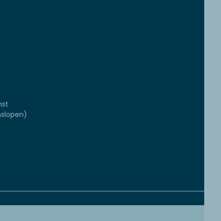
mst
slopen)