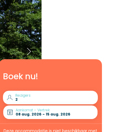
Boek nu!
Reizigers
Aankomst - Vertrek
Deze accommodatie is niet beschikbaar met