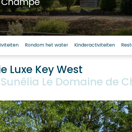
e Champé
iviteiten
Rondom het water
Kinderactiviteiten
Rest
 Luxe Key West
Sunêlia Le Domaine de 