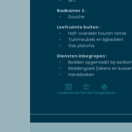
WC
Badkamer 2 :
Douche
Leefruimte buiten :
Half-overdekt houten terras
Tuinmeubels en ligbedden
Gas plancha
Diensten inbegrepen :
Bedden opgemaakt bij aanko
Beddengoed (lakens en kussen
Handdoeken
Vaatwasser
Terras
Toegestaan