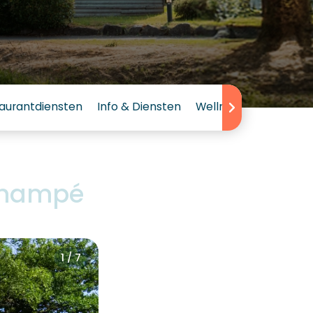
aurantdiensten
Info & Diensten
Wellness
Winter
Champé
1 / 7