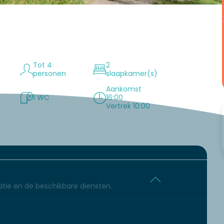
Tot 4
2
personen
slaapkamer(s)
Aankomst
1 WC
16:00
n
Vertrek 10:00
tie en de beschikbare diensten.