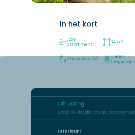
In het kort
Luxe
34 m²
assortiment
Dieren
2 badkamer(s)
toegestaa
Uitrusting
Bekijk de details van uw accommoda
Interieur :