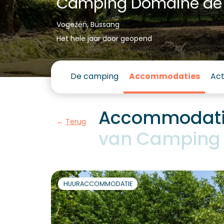
Camping Domaine d
Vogezen, Bussang
Het hele jaar door geopend
De camping
Accommodaties
Act
Accommodatie
Terug
van Camping 
HUURACCOMMODATIE