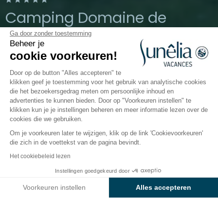
Camping Domaine de
Champé
Ga door zonder toestemming
Beheer je
cookie voorkeuren!
Vogezen, Bussang
Het hele jaar door geopend
Door op de button "Alles accepteren" te
klikken geef je toestemming voor het gebruik van analytische cookies
die het bezoekersgedrag meten om persoonlijke inhoud en
advertenties te kunnen bieden. Door op "Voorkeuren instellen" te
De camping
Accommodaties
Activiteiten
Rondo
klikken kun je je instellingen beheren en meer informatie lezen over de
cookies die we gebruiken.
Om je voorkeuren later te wijzigen, klik op de link 'Cookievoorkeuren'
die zich in de voettekst van de pagina bevindt.
Terug
Het cookiebeleid lezen
Accommodatie Sunêlia Chalet
Instellingen goedgekeurd door
Boek
Niet beschikbaar op deze data
de Julie
Voorkeuren instellen
Alles accepteren
van Camping Le Domaine de
Axeptio consent
Toestemmingsbeheerplatform: Personaliseer uw opties
Champé