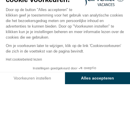
Open van
27 maart 2026
Tot
30 september 2026
Door op de button "Alles accepteren" te
klikken geef je toestemming voor het gebruik van analytische cookies
die het bezoekersgedrag meten om persoonlijke inhoud en
advertenties te kunnen bieden. Door op "Voorkeuren instellen" te
De camping
Accommodaties
Activiteiten
Rondo
klikken kun je je instellingen beheren en meer informatie lezen over de
cookies die we gebruiken.
Om je voorkeuren later te wijzigen, klik op de link 'Cookievoorkeuren'
die zich in de voettekst van de pagina bevindt.
Terug
Het cookiebeleid lezen
Accommodatie Confort Plus
Van
Instellingen goedgekeurd door
Boek
€640
van Camping Les Sablons
Voorkeuren instellen
Alles accepteren
Axeptio consent
Toestemmingsbeheerplatform: Personaliseer uw opties
Ons platform stelt u in staat om uw privacy-instellingen naar 
HUURACCOMMODATIE
1 / 8