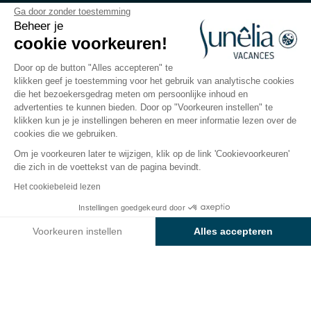
Camping U Livanti
Ga door zonder toestemming
Beheer je
cookie voorkeuren!
Zuid-Corsica, Propriano
Open van
28 maart 2026
Tot
31 oktober 2026
Door op de button "Alles accepteren" te
klikken geef je toestemming voor het gebruik van analytische cookies
die het bezoekersgedrag meten om persoonlijke inhoud en
advertenties te kunnen bieden. Door op "Voorkeuren instellen" te
viteiten
Rondom het water
Kinderactiviteiten
Ac
klikken kun je je instellingen beheren en meer informatie lezen over de
cookies die we gebruiken.
Om je voorkeuren later te wijzigen, klik op de link 'Cookievoorkeuren'
Kinderactiviteiten
die zich in de voettekst van de pagina bevindt.
op camping Sunêlia U Livanti
Het cookiebeleid lezen
Instellingen goedgekeurd door
De
kinderclubs
, één dag per week
open in juli en
Bekijk prijzen en beschikbaarheid
augustus
verwelkomen je kinderen vanaf 2 jaar.
Voorkeuren instellen
Alles accepteren
Tijdens je verblijf op het Île de Beauté, bieden de
Axeptio consent
Toestemmingsbeheerplatform: Personaliseer uw opties
animatieleiders van de
kinderclub
een rijk
Ons platform stelt u in staat om uw privacy-instellingen naar 
activiteitenprogramma aan
met sport en spel
!