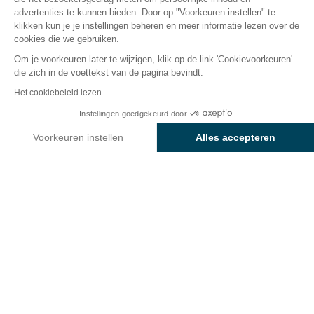
advertenties te kunnen bieden. Door op "Voorkeuren instellen" te
De camping
Accommodaties
Activiteiten
Water
klikken kun je je instellingen beheren en meer informatie lezen over de
cookies die we gebruiken.
Om je voorkeuren later te wijzigen, klik op de link 'Cookievoorkeuren'
die zich in de voettekst van de pagina bevindt.
Terug
Het cookiebeleid lezen
Accommodation bivouac tent
Instellingen goedgekeurd door
Boek
Niet beschikbaar op deze data
van Camping Sunêlia L'Etang
Voorkeuren instellen
Alles accepteren
de Sologne
Axeptio consent
Toestemmingsbeheerplatform: Personaliseer uw opties
Ons platform stelt u in staat om uw privacy-instellingen naar 
HUURACCOMMODATIE
1 / 6