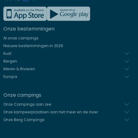
Frans
Engels
Onze bestemmingen
Duits
Al onze campings
Italiaans
Nieuwe bestemmingen in 2026
Spaans
Kust
Bergen
Meren & Rivieren
Europa
Onze campings
Onze Campings aan zee
Onze kampeerplaatsen aan het meer en de rivier
Onze Berg Campings