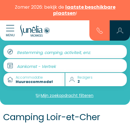
Zomer 2026: bekijk de
laatste beschikbare
plaatsen
!
MENU
Bestemming, camping, activiteit, enz.
Aankomst - Vertrek
Accommodatie
Reizigers
Mijn zoekopdracht filteren
Camping Loir-et-Cher