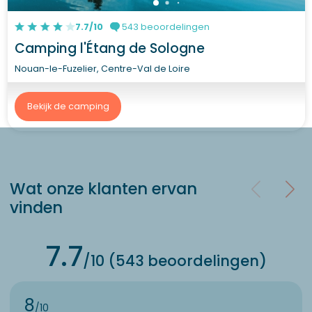
7.7/10
543 beoordelingen
Camping l'Étang de Sologne
Nouan-le-Fuzelier, Centre-Val de Loire
Bekijk de camping
Wat onze klanten ervan
vinden
7.7
/10 (543 beoordelingen)
8
/10