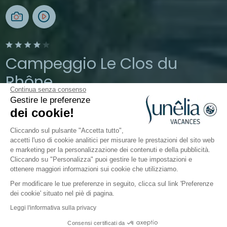
Campeggio Le Clos du
Rhône
Continua senza consenso
Gestire le preferenze
Camargue, Saintes-Maries-de-la-Mer
dei cookie!
Aperto da
3 aprile 2026
Al
1 novembre 2026
Cliccando sul pulsante "Accetta tutto",
accetti l'uso di cookie analitici per misurare le prestazioni del sito web
e marketing per la personalizzazione dei contenuti e della pubblicità.
Il campeggio
Alloggi
Attività
Intorno all'acqua
Cliccando su "Personalizza" puoi gestire le tue impostazioni e
ottenere maggiori informazioni sui cookie che utilizziamo.
Per modificare le tue preferenze in seguito, clicca sul link 'Preferenze
dei cookie' situato nel piè di pagina.
Indietro
Leggi l'informativa sulla privacy
Alloggio Sunêlia Tente Woody
Da
Consensi certificati da