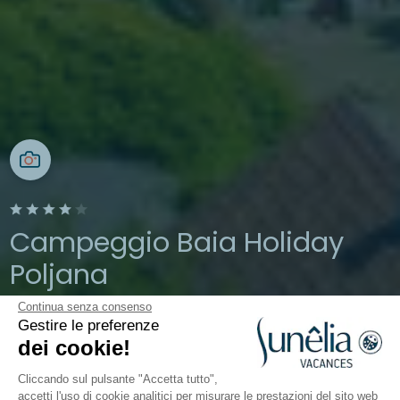
Campeggio Baia Holiday
Poljana
Continua senza consenso
Mali Lošinj, Croazia
Gestire le preferenze
Aperto da
1 aprile 2026
Al
19 ottobre
dei cookie!
2026
Cliccando sul pulsante "Accetta tutto",
accetti l'uso di cookie analitici per misurare le prestazioni del sito web