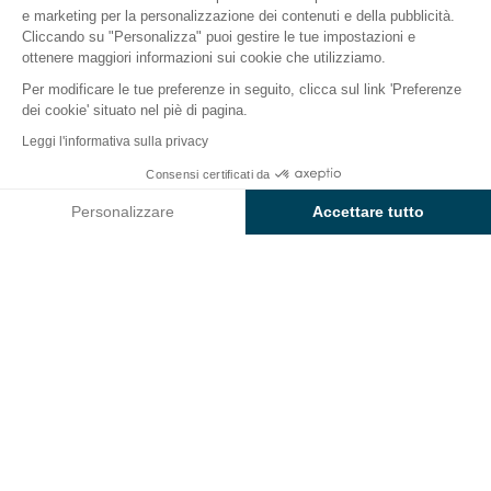
e marketing per la personalizzazione dei contenuti e della pubblicità.
Il campeggio
Sistemazioni
Attività
A contatto c
Cliccando su "Personalizza" puoi gestire le tue impostazioni e
ottenere maggiori informazioni sui cookie che utilizziamo.
Per modificare le tue preferenze in seguito, clicca sul link 'Preferenze
dei cookie' situato nel piè di pagina.
Indietro
Leggi l'informativa sulla privacy
La Sistemazione Comfort
Da
Consensi certificati da
Prenota
1.852€
del Camping Poljana
Personalizzare
Accettare tutto
Axeptio consent
Piattaforma di Gestione del Consenso: Personalizza le tue opzi
La nostra piattaforma ti consente di personalizzare e gestire le
ALLOGGIO
1 / 6