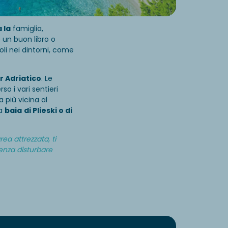
 la
famiglia,
 un buon libro o
oli nei dintorni, come
r Adriatico
. Le
so i vari sentieri
a più vicina al
la
baia
di Plieski o di
ea attrezzata, ti
enza disturbare