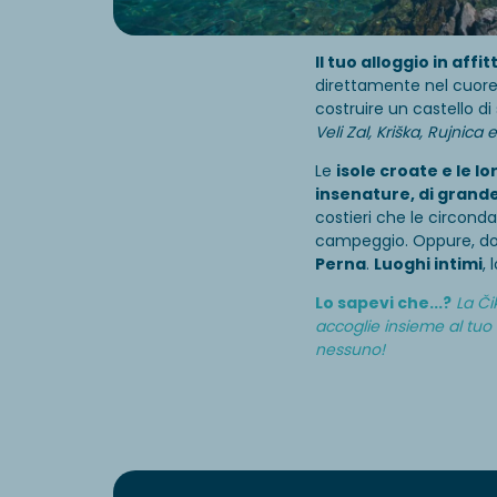
Il tuo alloggio in affi
direttamente nel cuore 
costruire un castello di
Veli Zal, Kriška, Rujnica
Le
isole croate e le l
insenature, di grand
costieri che le circond
campeggio. Oppure, dop
Perna
.
Luoghi intimi
, 
Lo sapevi che...?
La Či
accoglie insieme al tuo
nessuno!