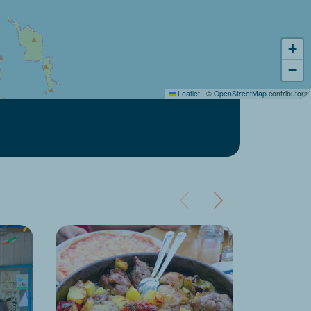
+
−
Leaflet
|
©
OpenStreetMap
contributors