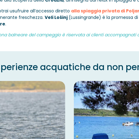
 alla scoperta della
Croazia
, all’insegna dal relax in spiaggia e 
rai usufruire all’accesso diretto
alla spiaggia privata di Polja
enerante freschezza.
Veli Lošinj
(Lussingrande) è la promessa d
are
.
ona balneare del campeggio è riservata ai clienti accompagnati da
sperienze acquatiche da non pe