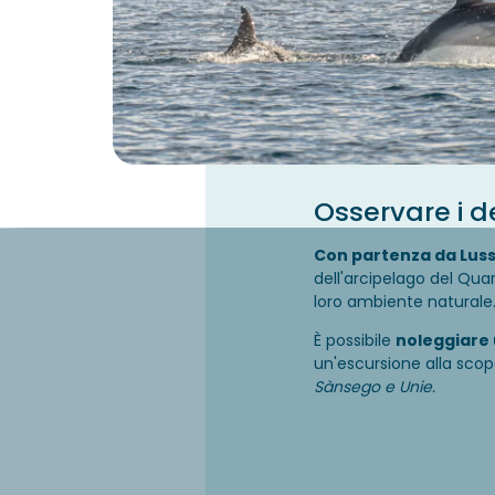
Osservare i d
Con partenza da Luss
dell'arcipelago del Quar
loro ambiente naturale
È possibile
noleggiare
un'escursione alla scop
Sànsego e Unie.