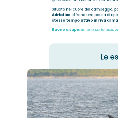
garantisce una vacanza memorabile
Situato nel cuore del campeggio, pot
Adriatico
offrono una pausa di rig
stesso tempo attivo in riva al m
Buono a sapersi:
una parte della z
Le e