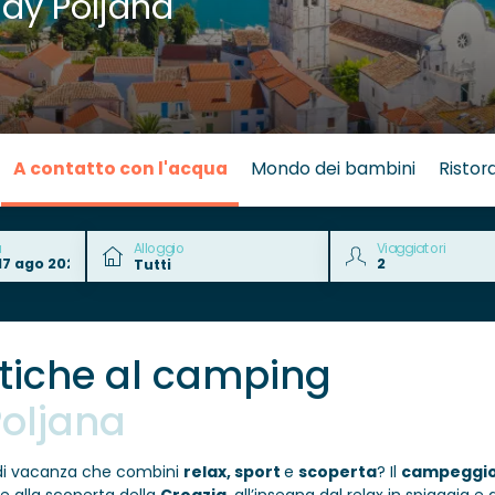
ay Poljana
A contatto con l'acqua
Mondo dei bambini
Ristor
a
Alloggio
Viaggiatori
atiche al camping
Poljana
e di vacanza che combini
relax, sport
e
scoperta
? Il
campeggio 