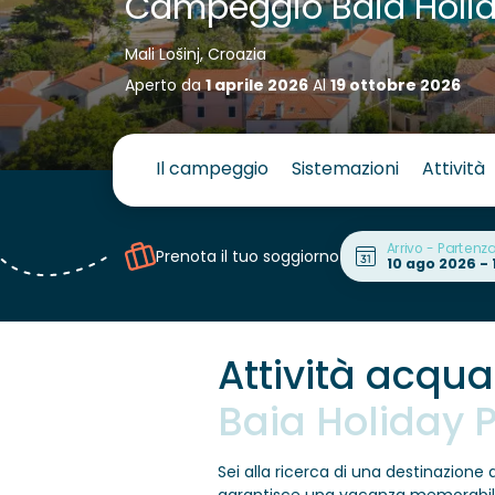
Campeggio Baia Holid
Mali Lošinj, Croazia
Aperto da
1 aprile 2026
Al
19 ottobre 2026
Il campeggio
Sistemazioni
Attività
Arrivo - Partenz
Prenota il tuo soggiorno
Attività acqu
Baia Holiday 
Sei alla ricerca di una destinazion