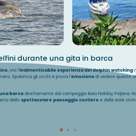
elfini durante una gita in barca
ino,
vivi l’
indimenticabile esperienza del dolphin watching
n
nero. Spalanca gli occhi e prova l'
emozione
di vedere queste a
.
 una barca
direttamente dal campeggio Baia Holiday Poljana. No
erta dello
spettacolare
paesaggio costiero
e delle isole vic