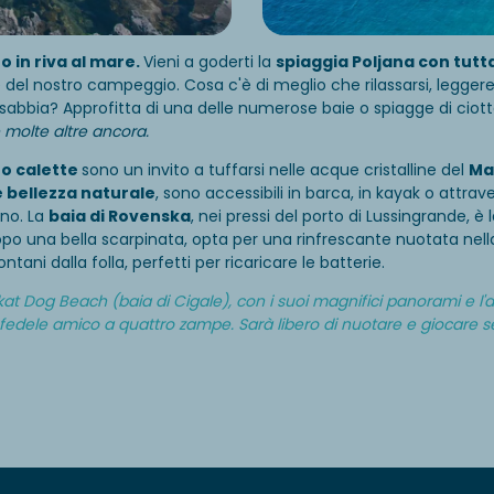
tto in riva al mare.
Vieni a goderti la
spiaggia Poljana con tutta
del nostro campeggio. Cosa c'è di meglio che rilassarsi, leggere
 sabbia? Approfitta di una delle numerose baie o spiagge di ciott
 e molte altre ancora.
oro calette
sono un invito a tuffarsi nelle acque cristalline del
Ma
e bellezza naturale
, sono accessibili in barca, in kayak o attraver
ano. La
baia di Rovenska
, nei pressi del porto di Lussingrande, è l
o una bella scarpinata, opta per una rinfrescante nuotata nel
lontani dalla folla, perfetti per ricaricare le batterie.
kat Dog Beach (baia di Cigale), con i suoi magnifici panorami e l'ar
 fedele amico a quattro zampe. Sarà libero di nuotare e giocare s