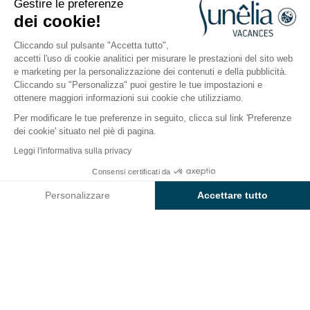
Gestire le preferenze
Aperto da
1 aprile 2026
Al
19 ottobre
dei cookie!
2026
Cliccando sul pulsante "Accetta tutto",
accetti l'uso di cookie analitici per misurare le prestazioni del sito web
e marketing per la personalizzazione dei contenuti e della pubblicità.
Il campeggio
Sistemazioni
Attività
A contatto co
Cliccando su "Personalizza" puoi gestire le tue impostazioni e
ottenere maggiori informazioni sui cookie che utilizziamo.
Per modificare le tue preferenze in seguito, clicca sul link 'Preferenze
Attività al campeggio
dei cookie' situato nel piè di pagina.
Baia Holiday Poljana
Leggi l'informativa sulla privacy
Consensi certificati da
Affacciato sul
Golfo del Quarnero
, il campeggio Baia
Controlla prezzi e disponibilità
Holiday Poljana offre un
ricco
programma
Personalizzare
Accettare tutto
di
animazione e attività per tutta la famiglia
.
Axeptio consent
Piattaforma di Gestione del Consenso: Personalizza le tue opzi
Trascorrerai giornate piene di allegria sull'isola di
La nostra piattaforma ti consente di personalizzare e gestire le
Lussino, con visite ai villaggi circostanti, escursioni nel
Parco foresta di Cigale (Čikat), sport acquatici sul
mare Adriatico e lezioni di gruppo in campeggio con i
nostri animatori.