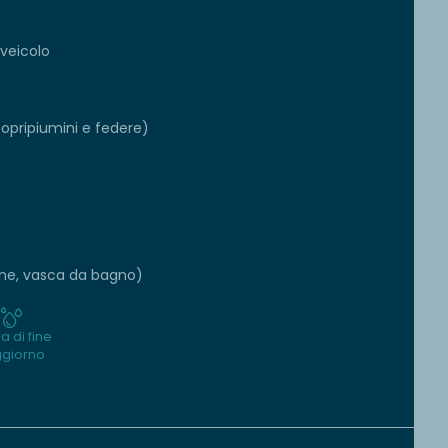
 veicolo
copripiumini e federe)
lone, vasca da bagno)
ia di fine
giorno