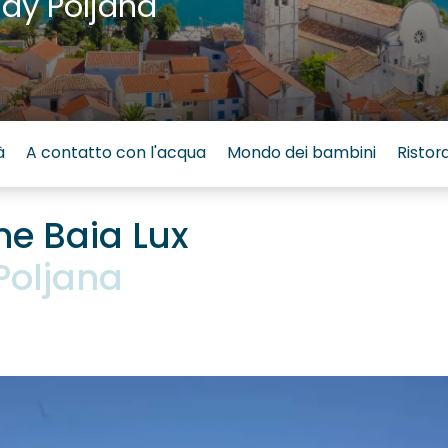
ay Poljana
à
A contatto con l'acqua
Mondo dei bambini
Ristor
ne Baia Lux
Poljana