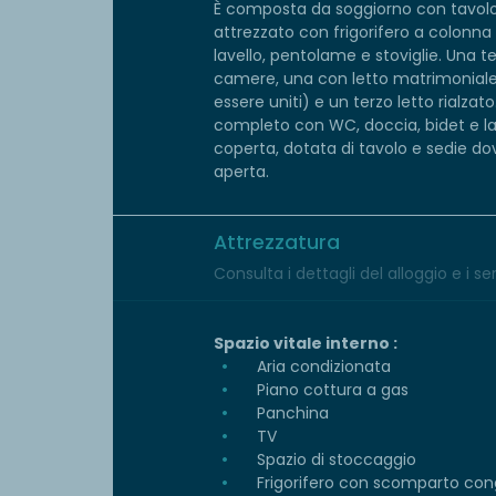
È composta da soggiorno con tavolo,
attrezzato con frigorifero a colonna
lavello, pentolame e stoviglie. Una 
camere, una con letto matrimoniale 
essere uniti) e un terzo letto rialzat
completo con WC, doccia, bidet e lav
coperta, dotata di tavolo e sedie dove
aperta.
Attrezzatura
Consulta i dettagli del alloggio e i serv
Spazio vitale interno :
Aria condizionata
Piano cottura a gas
Panchina
TV
Spazio di stoccaggio
Frigorifero con scomparto con