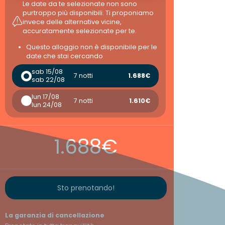
Le date da te selezionate non sono
purtroppo più disponibili. Ti proponiamo
invece delle alternative vicine,
accuratamente selezionate per te.
Questo alloggio non è disponibile per le
date che stai cercando
sab 15/08
7 notti
1.688€
sab 22/08
lun 17/08
7 notti
1.610€
lun 24/08
1.688€
Sto prenotando!
La garanzia di cancellazione