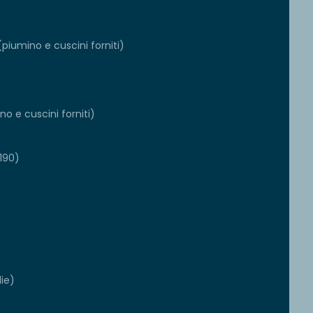
piumino e cuscini forniti)
o e cuscini forniti)
x190)
die)