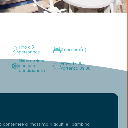
Fino a 5
2 camere(a)
personnes
Sistemazione
Arrivo 17:00
con aria
Partenza 09:00
condizionata
uò contenere al massimo 4 adulti e 1 bambino.