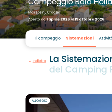
Campeggio Baia Holid
Mali Lošinj, Croazia
Aperto da
1 aprile 2026
Al
19 ottobre 2026
Il campeggio
Sistemazioni
Attivit
La Sistemazio
Indietro
del Camping 
ALLOGGIO