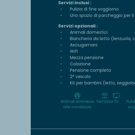
Servizi inclusi :
Pulizia di fine soggiorno
Uno spazio di parcheggio per il
Servizi opzionali :
Animali domestici
Biancheria da letto (lenzuola, 
Asciugamani
Wifi
Mezza pensione
Colazione
Pensione completa
2° veicolo
Kit per bambini (letto, seggio
Animali ammessi
Terrazza
TV
Puliz
alle condizioni
sog