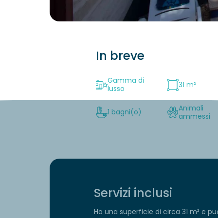
In breve
Gamma di
31 m²
lusso
Animali
1 bagni(o)
ammessi
Servizi inclusi
Ha una superficie di circa 31 m² e p