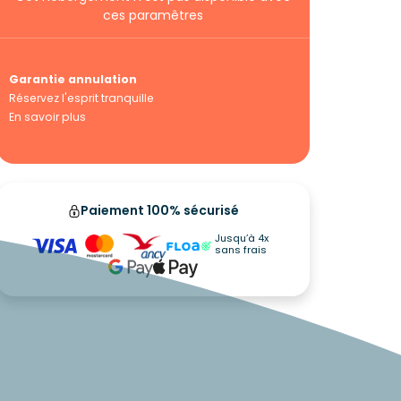
ces paramêtres
Garantie annulation
Réservez l'esprit tranquille
En savoir plus
Paiement 100% sécurisé
Jusqu’à 4x
sans frais