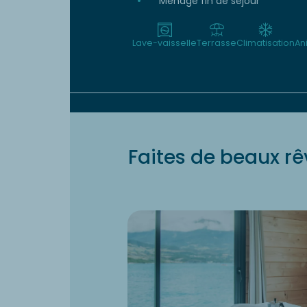
Ménage fin de séjour
Lave-vaisselle
Terrasse
Climatisation
An
Faites de beaux rê