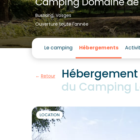
Camping Domaine d
Bussang, Vosges
Ouverture toute l'année
Le camping
Hébergements
Activi
Hébergement 
Retour
du Camping 
LOCATION