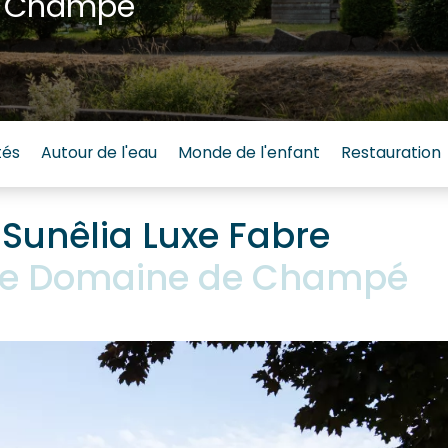
e Champé
tés
Autour de l'eau
Monde de l'enfant
Restauration
Sunêlia Luxe Fabre
Le Domaine de Champé