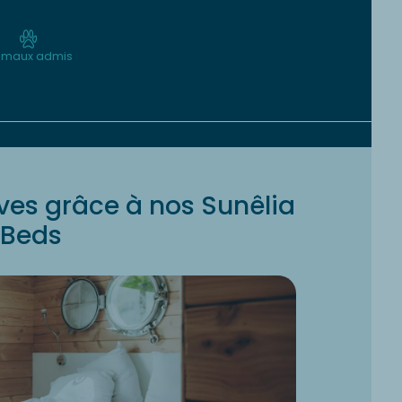
imaux admis
ves grâce à nos Sunêlia
Beds