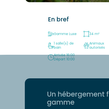
En bref
Gamme Luxe
34 m²
1 salle(s) de
Animaux
bain
autorisés
Arrivée 16:00
Départ 10:00
Un hébergement fa
gamme