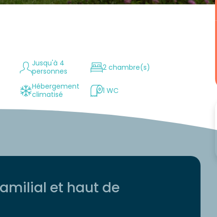
Jusqu'à 4
2 chambre(s)
personnes
Hébergement
1 WC
climatisé
milial et haut de