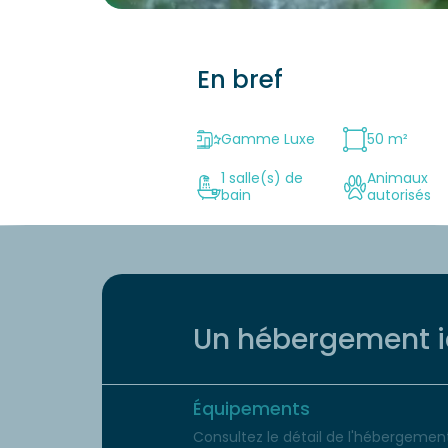
En bref
Gamme Luxe
50 m²
1 salle(s) de
Animaux
bain
autorisés
Un hébergement id
Équipements
Consultez le détail de l'hébergement 