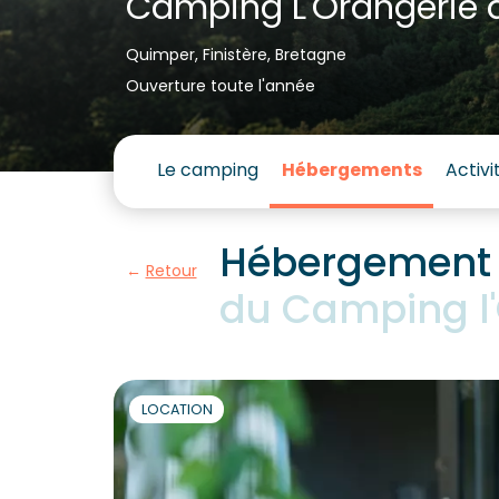
Camping L'Orangerie 
Quimper, Finistère, Bretagne
Ouverture toute l'année
Le camping
Hébergements
Activi
Hébergement 
Retour
du Camping l'
LOCATION