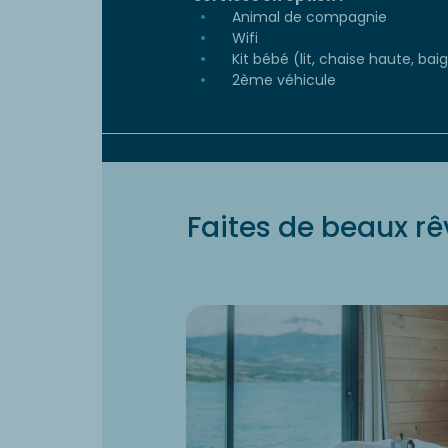
Animal de compagnie
Wifi
Kit bébé (lit, chaise haute, baign
2ème véhicule
Faites de beaux rê