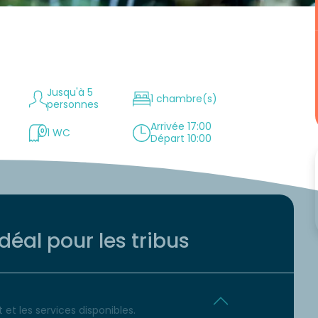
Jusqu'à 5
1 chambre(s)
personnes
Arrivée 17:00
1 WC
Départ 10:00
éal pour les tribus
et les services disponibles.