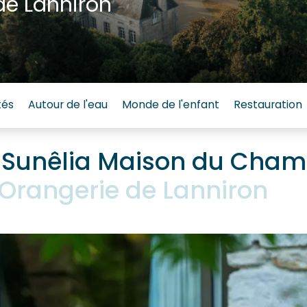
de Lanniron
tés
Autour de l'eau
Monde de l'enfant
Restauration
Sunêlia Maison du Cha
Orangerie de Lanniron