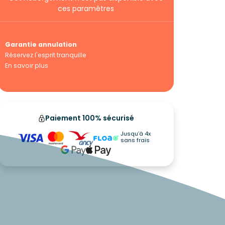
ces paramêtres
Garantie annulation
Réservez l'esprit tranquille
En savoir plus
Paiement 100% sécurisé
Jusqu’à 4x
sans frais