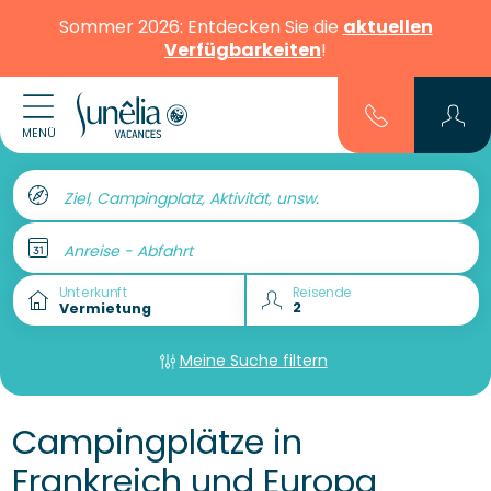
Sommer 2026: Entdecken Sie die
aktuellen
Verfügbarkeiten
!
MENÜ
Ziel, Campingplatz, Aktivität, unsw.
Anreise - Abfahrt
Unterkunft
Reisende
Meine Suche filtern
Campingplätze in
Frankreich und Europa