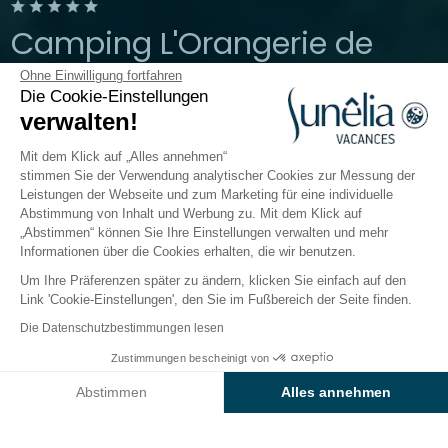
Camping L'Orangerie de
Lanniron
Ohne Einwilligung fortfahren
Die Cookie-Einstellungen
verwalten!
Bretagne, Quimper
Ganzjährig geöffnet
Mit dem Klick auf „Alles annehmen“
stimmen Sie der Verwendung analytischer Cookies zur Messung der
Leistungen der Webseite und zum Marketing für eine individuelle
Abstimmung von Inhalt und Werbung zu. Mit dem Klick auf
Der Campingplatz
Unterkünfte
Freizeitangebot
„Abstimmen“ können Sie Ihre Einstellungen verwalten und mehr
Informationen über die Cookies erhalten, die wir benutzen.
Um Ihre Präferenzen später zu ändern, klicken Sie einfach auf den
Link 'Cookie-Einstellungen', den Sie im Fußbereich der Seite finden.
Zurück
Die Datenschutzbestimmungen lesen
Unterkunft Sunêlia Luxe Lodge
Zustimmungen bescheinigt von
Buchen Sie
An diesen Tagen nicht verfügbar
Golf
Abstimmen
Alles annehmen
des Camping l'Orangerie de
Axeptio consent
Einwilligungsmanagementplattform: Passen Sie Ihre Optionen 