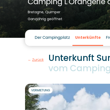
Camping L'Orangerie 
Bretagne, Quimper
Ganzjährig geöffnet
Der Campingplatz
Unterkünfte
Fr
Unterkunft Su
Zurück
vom Camping l
VERMIETUNG