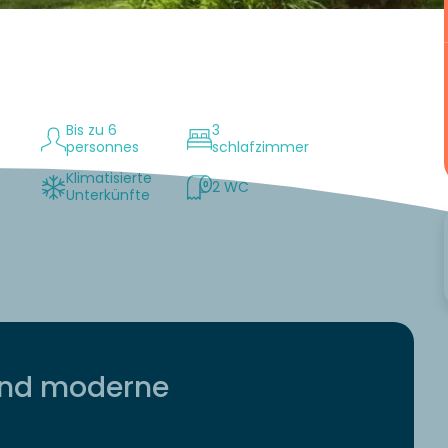
Bis zu 6
3
personnes
schlafzimmer
Klimatisierte
2 WC
Unterkünfte
und moderne