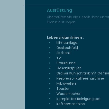
Ausrüstung
Überprüfen Sie die Details Ihrer Unt
Dienstleistungen.
Lebensraum Innen :
Klimaanlage
Gaskochfeld
Sitzbank
TV
Stauräume
Geschirrspüler
Großer Kühlschrank mit Gefrie
Nespresso-Kaffeemaschine
Mikrowellen
Toaster
Wasserkocher
Komplettes Reinigungsset
Kaffeemaschine