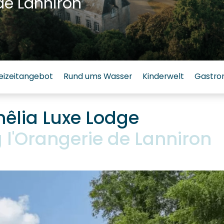
de Lanniron
eizeitangebot
Rund ums Wasser
Kinderwelt
Gastro
nêlia Luxe Lodge
'Orangerie de Lanniron