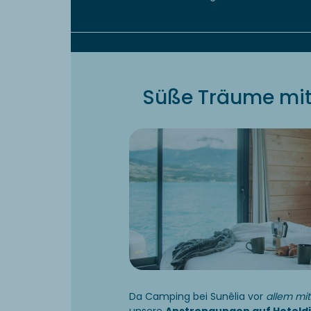
Süße Träume mit
Da Camping bei Sunêlia vor
allem mi
unsere
Anstrengungen auf Hoteld