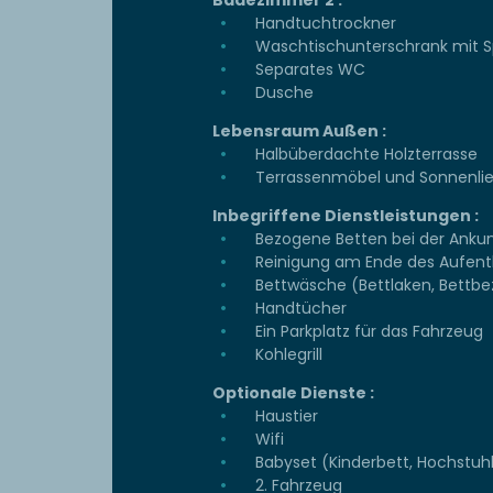
Badezimmer 2 :
Handtuchtrockner
Waschtischunterschrank mit S
Separates WC
Dusche
Lebensraum Außen :
Halbüberdachte Holzterrasse
Terrassenmöbel und Sonnenli
Inbegriffene Dienstleistungen :
Bezogene Betten bei der Ankun
Reinigung am Ende des Aufent
Bettwäsche (Bettlaken, Bettb
Handtücher
Ein Parkplatz für das Fahrzeug
Kohlegrill
Optionale Dienste :
Haustier
Wifi
Babyset (Kinderbett, Hochstuh
2. Fahrzeug