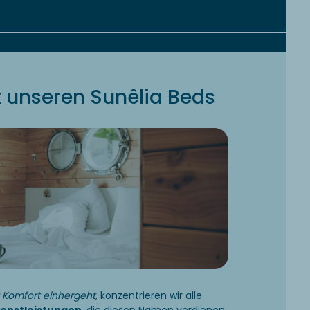
 unseren Sunêlia Beds
t Komfort einhergeht
, konzentrieren wir alle
ienstleistungen
, die diesen Namen verdienen.