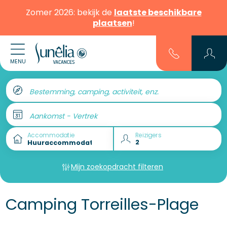
Zomer 2026: bekijk de
laatste beschikbare
plaatsen
!
MENU
Bestemming, camping, activiteit, enz.
Aankomst - Vertrek
Accommodatie
Reizigers
Mijn zoekopdracht filteren
Camping Torreilles-Plage