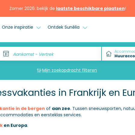
Zomer 2026: bekijk de
laatste beschikbare plaatsen
!
Onze inspiratie
Ontdek Sunêlia
Accommod
Aankomst - Vertrek
Mijn zoekopdracht filteren
ssvakanties in Frankrijk en E
kantie in de bergen
of
aan zee
. Tussen sneeuwsporten, natu
accommodaties en eersteklas services.
jk
en Europa
.