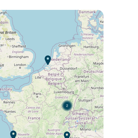
Wil je ontdekken :
Camping L'Orangerie de
Lanniron ?
Ontdek
2