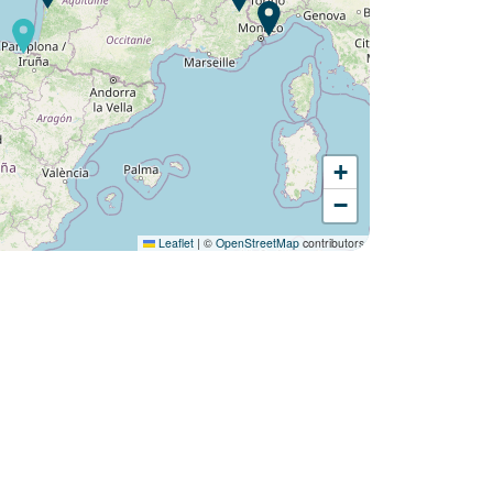
+
Wil je ontdekken :
−
Camping Les Nids du Lac ?
Leaflet
|
©
OpenStreetMap
contributors
Ontdek