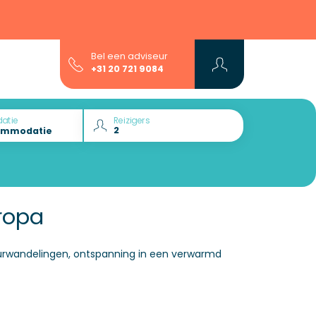
Bel een adviseur
+31 20 721 9084
atie
Reizigers
uropa
urwandelingen, ontspanning in een verwarmd