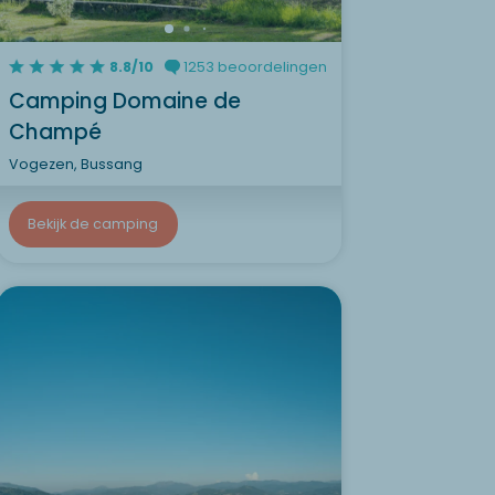
8.8/10
1253 beoordelingen
Camping Domaine de
Champé
Vogezen, Bussang
Bekijk de camping