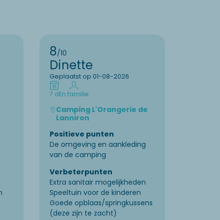
8
9
/10
/10
Dinette
Feik
Geplaatst op 01-08-2026
Geplaats
7 d
En famille
9 d
En fam
Camping L'Orangerie de
Campi
Lanniron
Lanni
Positieve punten
Positie
De omgeving en aankleding
Groen, r
van de camping
activite
Verbeterpunten
Verbet
a
Extra sanitair mogelijkheden
Restauran
n
Speeltuin voor de kinderen
aanbod 
Goede opblaas/springkussens
(deze zijn te zacht)