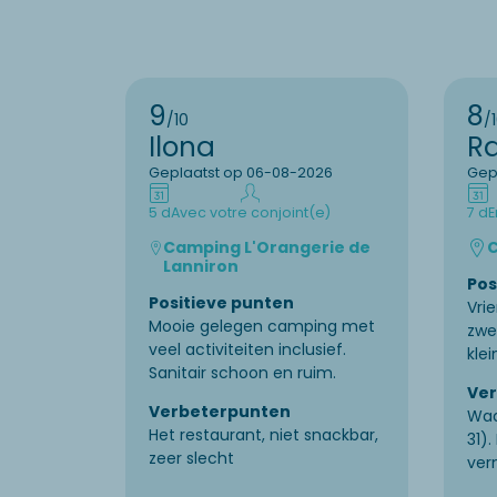
9
8
/10
/
Ilona
R
Geplaatst op 06-08-2026
Gep
5 d
Avec votre conjoint(e)
7 d
E
Camping L'Orangerie de
C
Lanniron
Pos
Positieve punten
Vrie
Mooie gelegen camping met
zw
veel activiteiten inclusief.
kle
Sanitair schoon en ruim.
Ve
Verbeterpunten
Waa
Het restaurant, niet snackbar,
31)
zeer slecht
ver