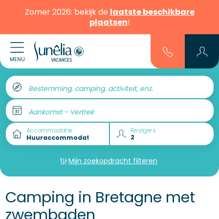
Zomer 2026: bekijk de
laatste beschikbare
plaatsen
!
MENU
Bestemming, camping, activiteit, enz.
Aankomst - Vertrek
Accommodatie
Reizigers
Mijn zoekopdracht filteren
Camping in Bretagne met
zwembaden