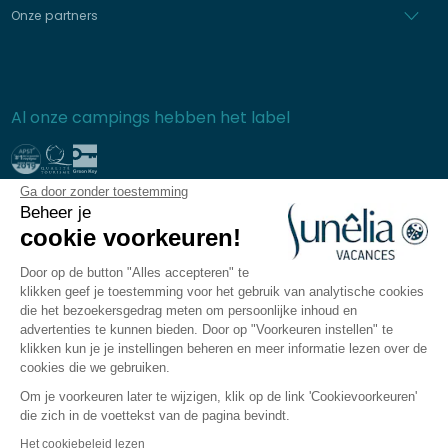
Onze partners
Al onze campings hebben het label
Ga door zonder toestemming
Beveiligde betaling
Beheer je
cookie voorkeuren!
Door op de button "Alles accepteren" te
klikken geef je toestemming voor het gebruik van analytische cookies
Vaak gestelde vragen
die het bezoekersgedrag meten om persoonlijke inhoud en
Algemene informatie
advertenties te kunnen bieden. Door op "Voorkeuren instellen" te
klikken kun je je instellingen beheren en meer informatie lezen over de
Privacybeleid
cookies die we gebruiken.
Wettelijk verplichte vermeldingen
Om je voorkeuren later te wijzigen, klik op de link 'Cookievoorkeuren'
Sitemap
die zich in de voettekst van de pagina bevindt.
Cookievoorkeuren
Het cookiebeleid lezen
De Sunêlia-app