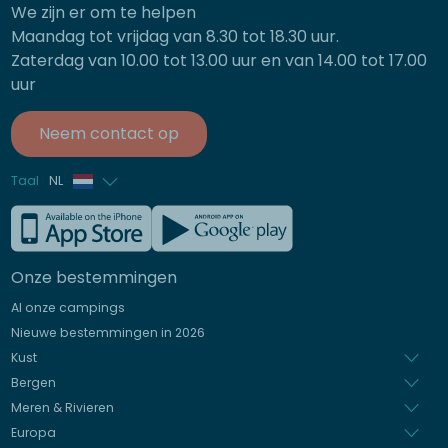
We zijn er om te helpen
Maandag tot vrijdag van 8.30 tot 18.30 uur.
Zaterdag van 10.00 tot 13.00 uur en van 14.00 tot 17.00
uur
Neem contact op
Taal
NL
Frans
Engels
Onze bestemmingen
Duits
Al onze campings
Italiaans
Nieuwe bestemmingen in 2026
Spaans
Kust
Bergen
Meren & Rivieren
Europa