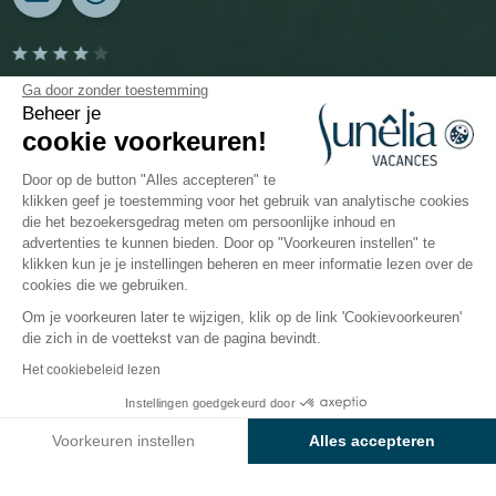
Camping Cala Llevado
Ga door zonder toestemming
Beheer je
cookie voorkeuren!
Tossa de Mar, Costa Brava, Spanje
Open van
28 maart 2026
Tot
1 november 2026
Door op de button "Alles accepteren" te
klikken geef je toestemming voor het gebruik van analytische cookies
die het bezoekersgedrag meten om persoonlijke inhoud en
advertenties te kunnen bieden. Door op "Voorkeuren instellen" te
De camping
Accommodaties
Activiteiten
Water
klikken kun je je instellingen beheren en meer informatie lezen over de
cookies die we gebruiken.
Om je voorkeuren later te wijzigen, klik op de link 'Cookievoorkeuren'
die zich in de voettekst van de pagina bevindt.
Terug
Het cookiebeleid lezen
Accommodatie Casa del Mar
Instellingen goedgekeurd door
Boek
Niet beschikbaar op deze data
van Camping Sunêlia Cala
Voorkeuren instellen
Alles accepteren
Llevado
Axeptio consent
Toestemmingsbeheerplatform: Personaliseer uw opties