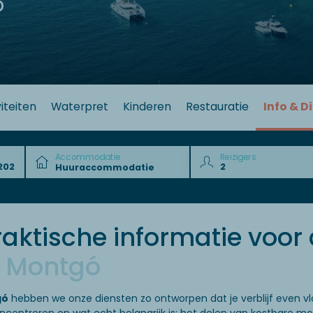
ó
iteiten
Waterpret
Kinderen
Restauratie
Info & D
Accommodatie
Reizigers
raktische informatie voo
 Montgó
gó
hebben we onze diensten zo ontworpen dat je verblijf even vlo