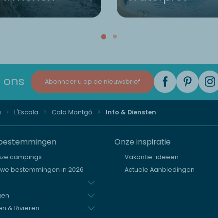
 ons
Abonneer u op de nieuwsbrief
a
L'Escala
Cala Montgó
Info & Diensten
bestemmingen
Onze inspiratie
nze campings
Vakantie-ideeën
uwe bestemmingen in 2026
Actuele Aanbiedingen
gen
n & Rivieren