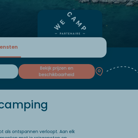
iensten
Bekijk prijzen en
beschikbaarheid
r camping
t als ontspannen verloopt. Aan elk