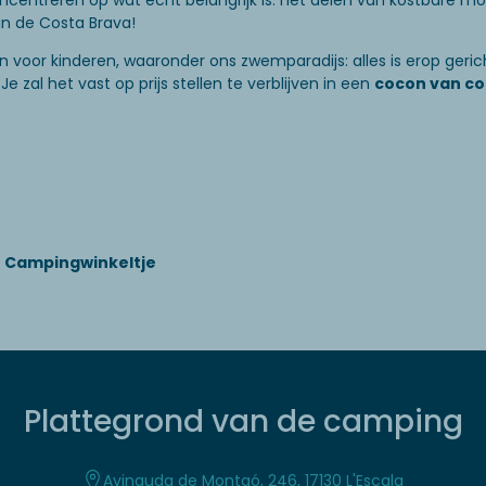
t concentreren op wat echt belangrijk is: het delen van kostbare
n de Costa Brava!
iten voor kinderen, waaronder ons zwemparadijs: alles is erop ge
e zal het vast op prijs stellen te verblijven in een
cocon van co
Campingwinkeltje
Plattegrond van de camping
Avinguda de Montgó, 246, 17130 L'Escala