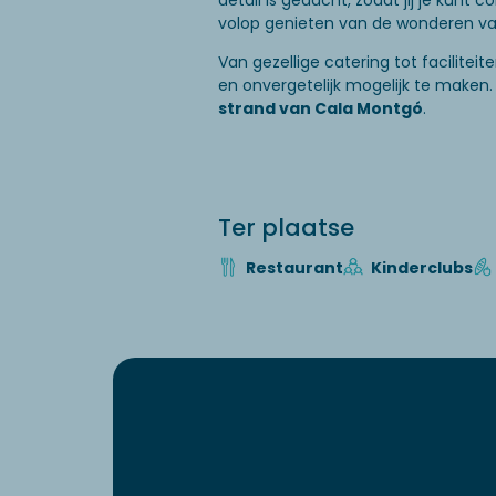
detail is gedacht, zodat jij je kun
volop genieten van de wonderen va
Van gezellige catering tot facilite
en onvergetelijk mogelijk te maken. J
strand van Cala Montgó
.
Ter plaatse
Restaurant
Kinderclubs