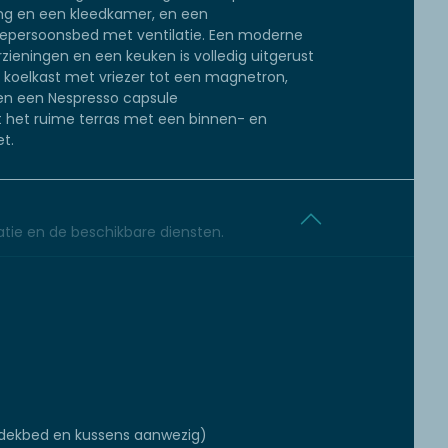
ng en een kleedkamer, en een
persoonsbed met ventilatie. Een moderne
eningen en een keuken is volledig uitgerust
n koelkast met vriezer tot een magnetron,
en een Nespresso capsule
 het ruime terras met een binnen- en
t.
tie en de beschikbare diensten.
dekbed en kussens aanwezig)