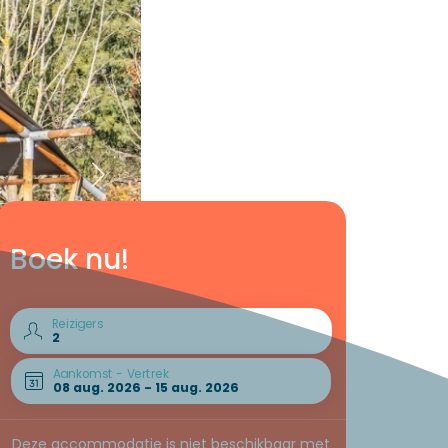
Boek nu!
Reizigers
Aankomst - Vertrek
Deze accommodatie is niet beschikbaar met