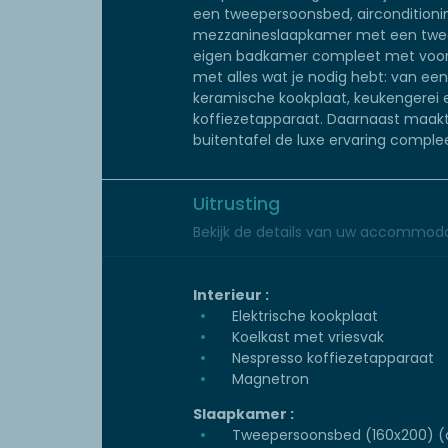
een tweepersoonsbed, airconditioni
mezzanineslaapkamer met een twee
eigen badkamer compleet met voorzi
met alles wat je nodig hebt: van ee
keramische kookplaat, keukengerei 
koffiezetapparaat. Daarnaast maakt
buitentafel de luxe ervaring complee
Uitrusting
Bekijk de details van uw accommoda
Interieur :
Elektrische kookplaat
Koelkast met vriesvak
Nespresso koffiezetapparaat
Magnetron
Slaapkamer :
Tweepersoonsbed (160x200) (