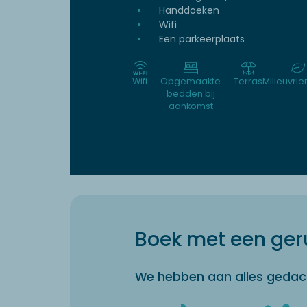
Handdoeken
Wifi
Een parkeerplaats
Wifi
Opgemaakte
Terras
Milieuvrie
bedden bij
aankomst
Boek met een geru
We hebben aan alles gedac