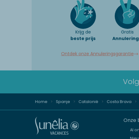
Krijg de
Gratis
beste prijs
Annulering
Ontdek onze Annuleringsgarantie
Volg
Home
Spanje
Catalonië
Costa Brava
Onze 
Al o
Nie