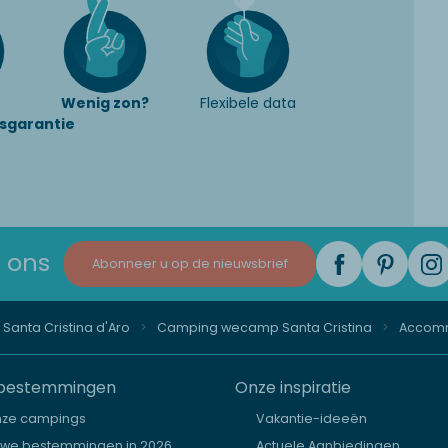
Wenig zon?
Flexibele data
sgarantie
 ons
Abonneer u op de nieuwsbrief
Santa Cristina d'Aro
Camping wecamp Santa Cristina
Accom
bestemmingen
Onze inspiratie
nze campings
Vakantie-ideeën
uwe bestemmingen in 2026
Actuele Aanbiedingen