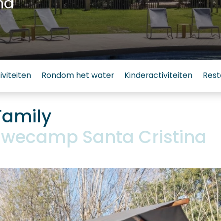
na
iviteiten
Rondom het water
Kinderactiviteiten
Rest
Family
wecamp Santa Cristina