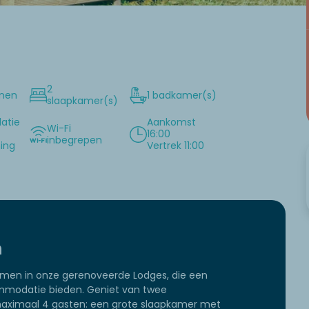
2
onen
1 badkamer(s)
slaapkamer(s)
atie
Aankomst
Wi-Fi
16:00
inbegrepen
ning
Vertrek 11:00
n
amen in onze gerenoveerde Lodges, die een
commodatie bieden. Geniet van twee
 maximaal 4 gasten: een grote slaapkamer met