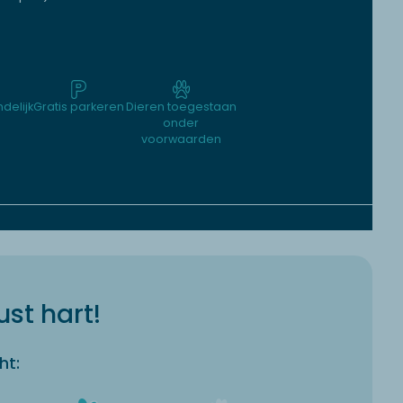
ndelijk
Gratis parkeren
Dieren toegestaan
onder
voorwaarden
st hart!
ht: