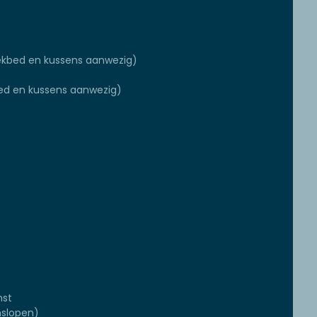
ekbed en kussens aanwezig)
d en kussens aanwezig)
mst
slopen)