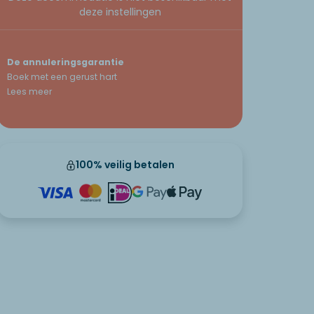
deze instellingen
De annuleringsgarantie
Boek met een gerust hart
Lees meer
100% veilig betalen