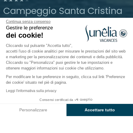
Campeggio Santa Cristina
Continua senza consenso
Costa Brava
Gestire le preferenze
Aperto da
26 marzo 2026
Al
13 ottobre
dei cookie!
2026
Cliccando sul pulsante "Accetta tutto",
accetti l'uso di cookie analitici per misurare le prestazioni del sito web
e marketing per la personalizzazione dei contenuti e della pubblicità.
Il campeggio
Alloggi
Attività
Intorno all'acqua
Cliccando su "Personalizza" puoi gestire le tue impostazioni e
ottenere maggiori informazioni sui cookie che utilizziamo.
Per modificare le tue preferenze in seguito, clicca sul link 'Preferenze
dei cookie' situato nel piè di pagina.
Indietro
Leggi l'informativa sulla privacy
Lodge Grand Family
Consensi certificati da
Prenota
Non disponibile in queste date
di Campeggio wecamp Santa
Personalizzare
Accettare tutto
Cristina
Axeptio consent
Piattaforma di Gestione del Consenso: Personalizza le tue opzi
La nostra piattaforma ti consente di personalizzare e gestire le