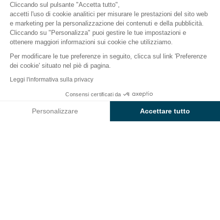
Cliccando sul pulsante "Accetta tutto",
accetti l'uso di cookie analitici per misurare le prestazioni del sito web
e marketing per la personalizzazione dei contenuti e della pubblicità.
Il campeggio
Alloggi
Attività
Intorno all'acqua
Cliccando su "Personalizza" puoi gestire le tue impostazioni e
ottenere maggiori informazioni sui cookie che utilizziamo.
Per modificare le tue preferenze in seguito, clicca sul link 'Preferenze
Attorno all'acqua al campeggio
dei cookie' situato nel piè di pagina.
wecamp Santa Cristina
Leggi l'informativa sulla privacy
Consensi certificati da
Al mare o in piscina, trascorrete le vostre
vacanze
Controlla prezzi e disponibilità
con i piedi in acqua sulla Costa Brava!
Personalizzare
Accettare tutto
Trascorrete vacanze straordinarie nel Mediterraneo
Axeptio consent
Piattaforma di Gestione del Consenso: Personalizza le tue opzi
dalla zona acquatica del
wecamp Santa Cristina
.
La nostra piattaforma ti consente di personalizzare e gestire le
Unite il relax ai piaceri dell'acqua nella nostra piscina
all'aperto di 2750 m².