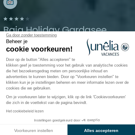
Baia Holiday Gardasee
Ga door zonder toestemming
Beheer je
Moniga del Garda, Italië
cookie voorkeuren!
Open van
15 mei 2026
Tot
19 oktober
2026
Door op de button "Alles accepteren" te
klikken geef je toestemming voor het gebruik van analytische cookies
die het bezoekersgedrag meten om persoonlijke inhoud en
advertenties te kunnen bieden. Door op "Voorkeuren instellen" te
De camping
Accommodaties
Activiteiten
Rondo
klikken kun je je instellingen beheren en meer informatie lezen over de
cookies die we gebruiken.
Om je voorkeuren later te wijzigen, klik op de link 'Cookievoorkeuren'
Accommodaties
die zich in de voettekst van de pagina bevindt.
Baia Holiday Gardasee
Het cookiebeleid lezen
Instellingen goedgekeurd door
Bekijk prijzen en beschikbaarheid
Wil je even op adem komen in
Italië
? Kies een
luxe
Voorkeuren instellen
Alles accepteren
accommodatie
met
directe toegang tot het