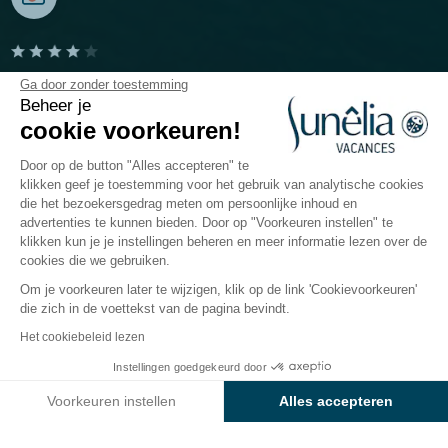
Camping Mazet Plage
Ga door zonder toestemming
Beheer je
cookie voorkeuren!
Ardèche, Berrias-et-Casteljau
Open van
1 april 2026
Tot
13 september 2026
Door op de button "Alles accepteren" te
klikken geef je toestemming voor het gebruik van analytische cookies
die het bezoekersgedrag meten om persoonlijke inhoud en
advertenties te kunnen bieden. Door op "Voorkeuren instellen" te
erpret
Kinderen
Restauratie
Info & Diensten
Be
klikken kun je je instellingen beheren en meer informatie lezen over de
cookies die we gebruiken.
Om je voorkeuren later te wijzigen, klik op de link 'Cookievoorkeuren'
Diensten en praktische
die zich in de voettekst van de pagina bevindt.
informatie voor camping
Het cookiebeleid lezen
Sunêlia Mazet Plage
Instellingen goedgekeurd door
Bekijk prijzen en beschikbaarheid
Voorkeuren instellen
Alles accepteren
Maak je vakantie gemakkelijker en geniet volop van
de diensten en winkels die camping
Sunêlia Mazet
Axeptio consent
Toestemmingsbeheerplatform: Personaliseer uw opties