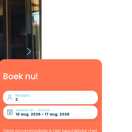
Boek nu!
Reizigers
Aankomst - Vertrek
Deze accommodatie is niet beschikbaar met