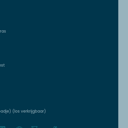
ras
mst
adje) (los verkrijgbaar)