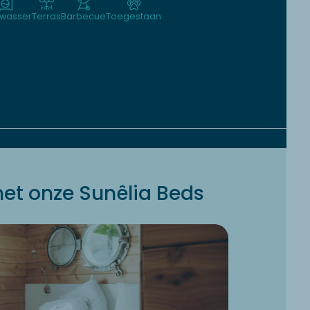
wasser
Terras
Barbecue
Toegestaan
et onze Sunêlia Beds