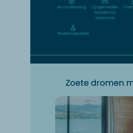
Airconditioning
Opgemaakte
Vaat
bedden bij
aankomst
Welkomstpakket
Zoete dromen m