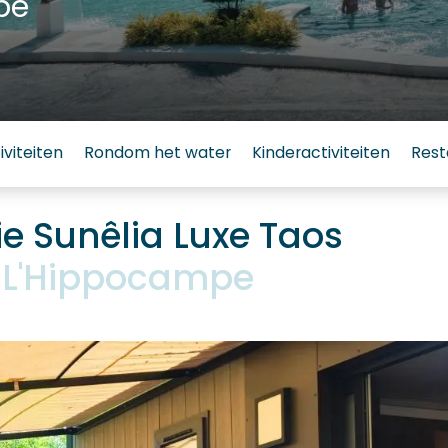
pe
iviteiten
Rondom het water
Kinderactiviteiten
Rest
 Sunêlia Luxe Taos
 L'Hippocampe