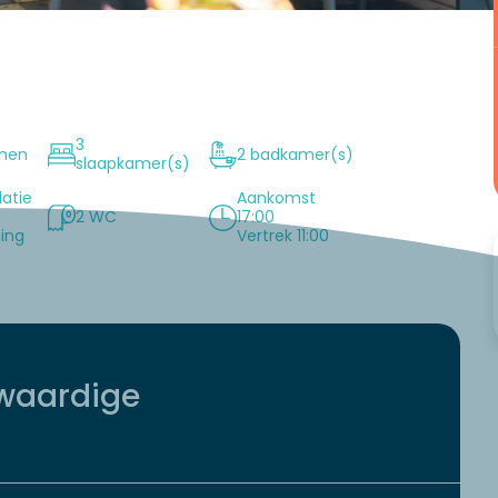
3
onen
2 badkamer(s)
slaapkamer(s)
atie
Aankomst
2 WC
17:00
ning
Vertrek 11:00
waardige