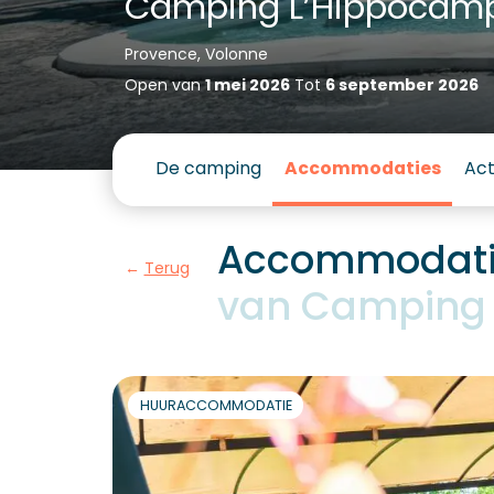
Camping L’Hippocam
Provence, Volonne
Open van
1 mei 2026
Tot
6 september 2026
De camping
Accommodaties
Act
Accommodatie
Terug
van Camping
HUURACCOMMODATIE