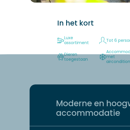
In het kort
Luxe
Tot 6 pers
assortiment
Accommod
Dieren
met
toegestaan
airconditio
Moderne en hoog
accommodatie