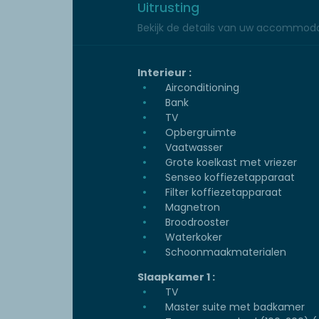
Uitrusting
Bekijk de details van uw accommoda
Interieur :
Airconditioning
Bank
TV
Opbergruimte
Vaatwasser
Grote koelkast met vriezer
Senseo koffiezetapparaat
Filter koffiezetapparaat
Magnetron
Broodrooster
Waterkoker
Schoonmaakmaterialen
Slaapkamer 1 :
TV
Master suite met badkamer