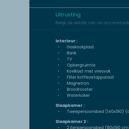
Uitrusting
Bekijk de details van uw accommoda
Interieur :
Gaskookplaat
Bank
TV
Opbergruimte
Koelkast met vriesvak
Filter koffiezetapparaat
Magnetron
Broodrooster
Waterkoker
Slaapkamer :
Tweepersoonsbed (140x190) (d
Slaapkamer 2 :
2 Eenpersoonsbed (80x190 cm)