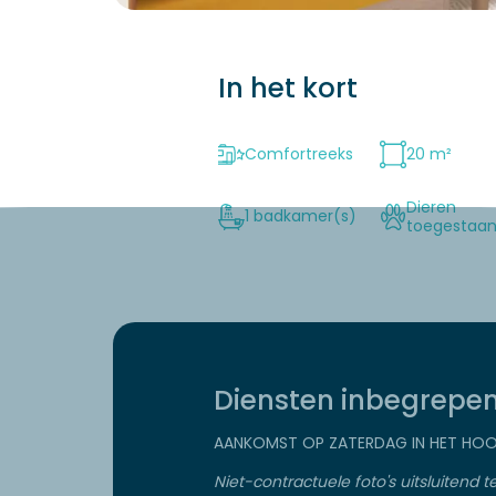
In het kort
Comfortreeks
20 m²
Dieren
1 badkamer(s)
toegestaa
Diensten inbegrepe
AANKOMST OP ZATERDAG IN HET HOO
Niet-contractuele foto's uitsluitend te