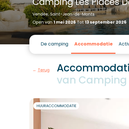
Camping Les Places D
Vendée, Saint-Jean-de-Monts
Open van
1 mei 2026
Tot
13 september 2026
De camping
Accommodatie
Acti
Accommodatie 
Terug
van Camping 
HUURACCOMMODATIE