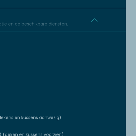
tie en de beschikbare diensten.
ekens en kussens aanwezig)
 (deken en kussens voorzien)