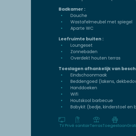
Badkamer :
Douche
Wastafelmeubel met spiegel
Aparte WC
Leefruimte buiten :
Loungeset
Zonnebaden
Overdekt houten terras
Toeslagen afhankelijk van besch
Eindschoonmaak
Beddengoed (lakens, dekbedov
Handdoeken
Wifi
Houtskool barbecue
Babykit (bedje, kinderstoel en b
TV
Privé sanitair
Terras
Toegestaan
Grat