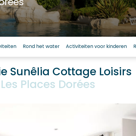
orées
viteiten
Rond het water
Activiteiten voor kinderen
R
Sunêlia Cottage Loisirs
Les Places Dorées