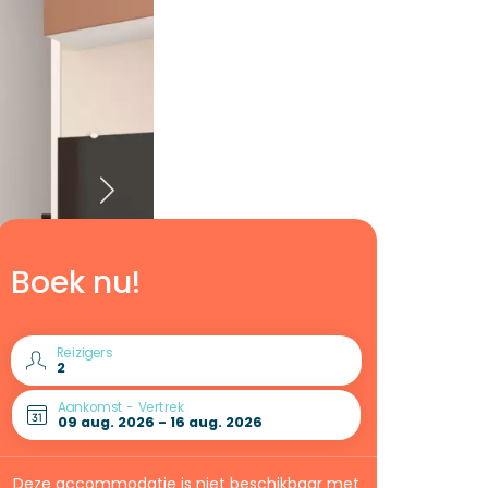
Boek nu!
Reizigers
Aankomst - Vertrek
Deze accommodatie is niet beschikbaar met