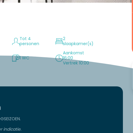
Tot 4
2
personen
slaapkamer(s)
Aankomst
1 WC
16:00
n
Vertrek 10:00
n
GSEIZOEN.
r indicatie.