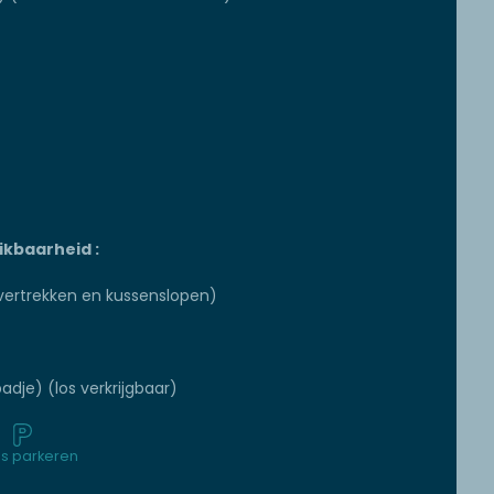
ikbaarheid :
ertrekken en kussenslopen)
adje) (los verkrijgbaar)
is parkeren